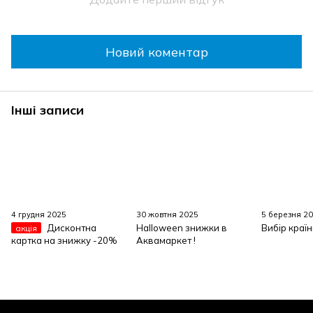
Новий коментар
Інші записи
4 грудня 2025
30 жовтня 2025
5 березня 2
Дисконтна
Halloween знижки в
Вибір країн
акція
картка на знижку -20%
Аквамаркет !