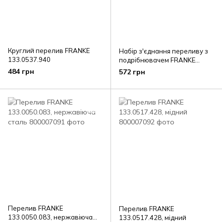
Круглий перелив FRANKE
Набір з'єднання переливу з
133.0537.940
подрібнювачем FRANKE
112.0277.144
484 грн
572 грн
Перелив FRANKE
Перелив FRANKE
133.0050.083, нержавіюча
133.0517.428, мідний