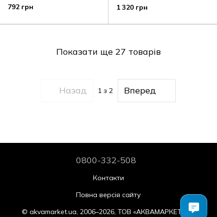
сталь
792 грн
1 320 грн
Показати ще 27 товарів
Назад
Вперед
1
з 2
0800-332-508
Контакти
Повна версія сайту
© akvamarket.ua, 2006–2026, ТОВ «АКВАМАРКЕТ.УА»