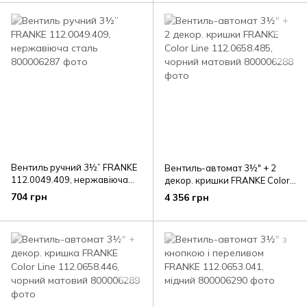
Вентиль ручний 3½” FRANKE
Вентиль-автомат 3½" + 2
112.0049.409, нержавіюча
декор. кришки FRANKE Color
сталь
Line 112.0658.485, чорний
704 грн
4 356 грн
матовий