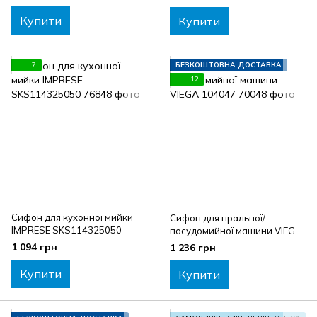
Купити
Купити
7
БЕЗКОШТОВНА ДОСТАВКА
12
Сифон для кухонної мийки
Сифон для пральної/
IMPRESE SKS114325050
посудомийної машини VIEGA
104047
1 094 грн
1 236 грн
Купити
Купити