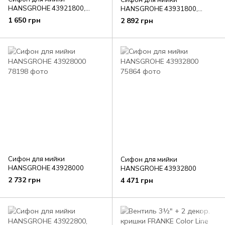
HANSGROHE 43921800,
HANSGROHE 43931800,
нержавіюча сталь
нержавіюча сталь
1 650 грн
2 892 грн
Сифон для мийки
Сифон для мийки
HANSGROHE 43928000
HANSGROHE 43932800
2 732 грн
4 471 грн