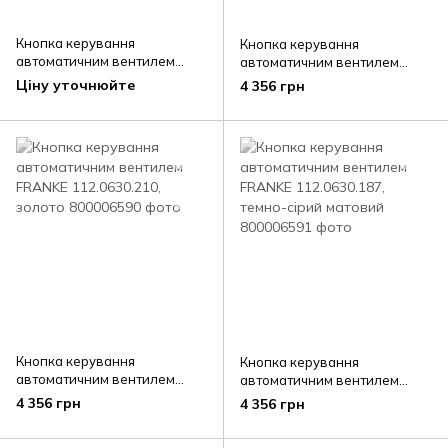
Кнопка керування
Кнопка керування
автоматичним вентилем
автоматичним вентилем
FRANKE 133.0517.050, мідний
FRANKE 112.0630.188, мідний
Ціну уточнюйте
4 356 грн
Кнопка керування
Кнопка керування
автоматичним вентилем
автоматичним вентилем
FRANKE 112.0630.210, золото
FRANKE 112.0630.187, темно-
4 356 грн
4 356 грн
сірий матовий