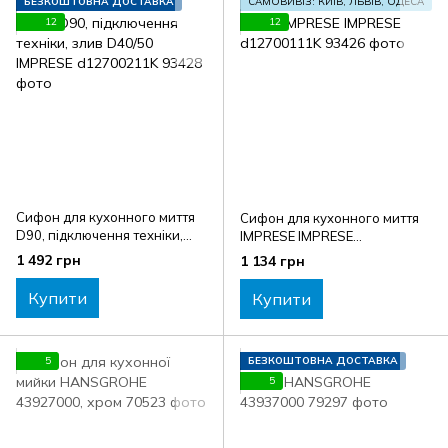
БЕЗКОШТОВНА ДОСТАВКА
САМОВИВІЗ: КИЇВ, ЛЬВІВ, ОДЕСА
12
12
Сифон для кухонного миття
Сифон для кухонного миття
D90, підключення техніки,
IMPRESE IMPRESE
злив D40/50 IMPRESE
d12700111K
1 492 грн
1 134 грн
d12700211K
Купити
Купити
5
БЕЗКОШТОВНА ДОСТАВКА
5