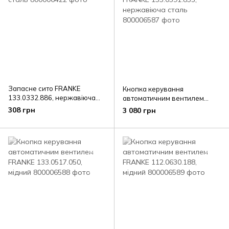
Запасне сито FRANKE
Кнопка керування
133.0332.886, нержавіюча
автоматичним вентилем
сталь
FRANKE 133.0391.835,
308 грн
3 080 грн
нержавіюча сталь