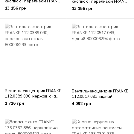
кнопкою і переливом FRANKE
кнопкою і переливом FRANKE
112.0653.036, золото
112.0653.035, темно-сірий
13 156 грн
13 156 грн
матовий
Вентиль-ексцентрик FRANKE
Вентиль-ексцентрик FRANKE
112.0389.090, нержавіюча
112.0517.083, мідний
сталь
1 716 грн
4 092 грн