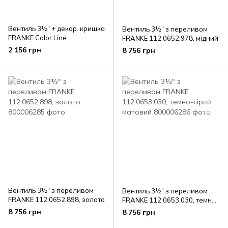
Вентиль 3½" + декор. кришка
Вентиль 3½" з переливом
FRANKE Color Line
FRANKE 112.0652.978, мідний
112.0658.444, чорний
2 156 грн
8 756 грн
матовий
Вентиль 3½" з переливом
Вентиль 3½" з переливом
FRANKE 112.0652.898, золото
FRANKE 112.0653.030, темно-
сірий матовий
8 756 грн
8 756 грн