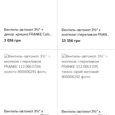
Вентиль-автомат 3½" +
Вентиль-автомат 3½" з
декор. кришка FRANKE Color
кнопкою і переливом FRANKE
Line 112.0658.446, чорний
112.0653.041, мідний
3 036 грн
13 156 грн
матовий
Вентиль-автомат 3½" з
Вентиль-автомат 3½" з