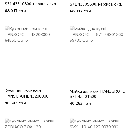
S71 43310800, нержавіюча
S71 43309800, нержавіюча
сталь
сталь
68 017 грн
68 017 грн
Кухонний комплект
Мийка для кухні HANSGROHE
HANSGROHE 43206000
S71 43301800
96 543 грн
40 263 грн