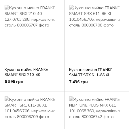
Кухонна мийка FRANKE
Кухонна мийка FRANKE
SMART SRX 210-40
SMART SRX 611-86 XL
127.0703.298, нержавіюча
101.0456.705, нержавіюча
6 996 грн
7 436 грн
сталь
сталь