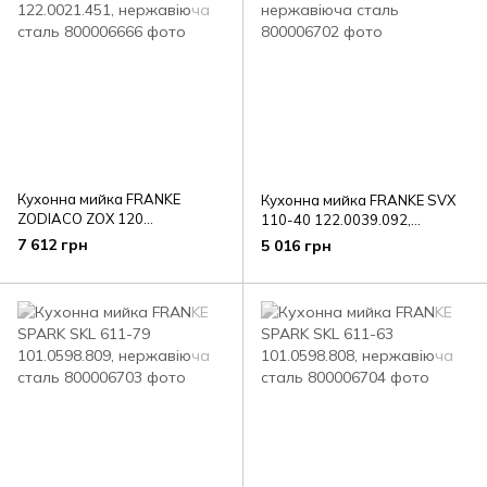
Кухонна мийка FRANKE
Кухонна мийка FRANKE SVX
ZODIACO ZOX 120
110-40 122.0039.092,
122.0021.451, нержавіюча
нержавіюча сталь
7 612 грн
5 016 грн
сталь