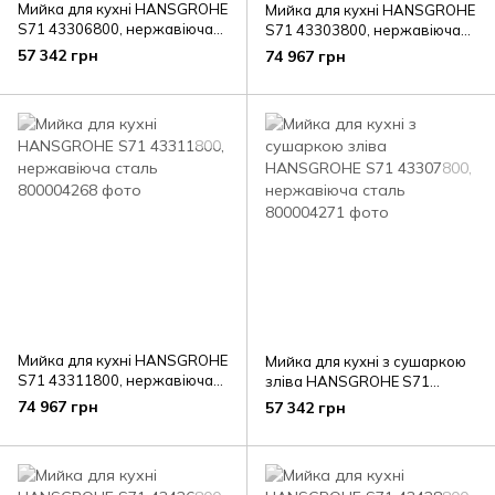
Мийка для кухні HANSGROHE
Мийка для кухні HANSGROHE
S71 43306800, нержавіюча
S71 43303800, нержавіюча
сталь
сталь
57 342 грн
74 967 грн
Мийка для кухні HANSGROHE
Мийка для кухні з сушаркою
S71 43311800, нержавіюча
зліва HANSGROHE S71
сталь
43307800, нержавіюча сталь
74 967 грн
57 342 грн