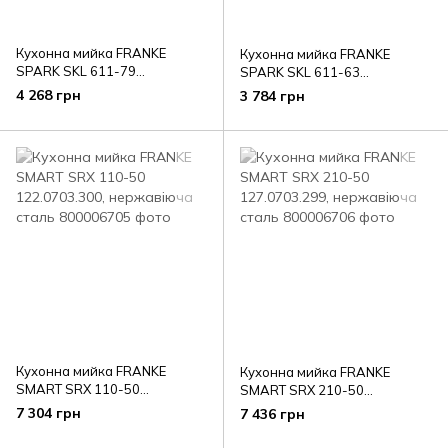
Кухонна мийка FRANKE
Кухонна мийка FRANKE
SPARK SKL 611-79
SPARK SKL 611-63
101.0598.809, нержавіюча
101.0598.808, нержавіюча
4 268 грн
3 784 грн
сталь
сталь
Кухонна мийка FRANKE
Кухонна мийка FRANKE
SMART SRX 110-50
SMART SRX 210-50
122.0703.300, нержавіюча
127.0703.299, нержавіюча
7 304 грн
7 436 грн
сталь
сталь