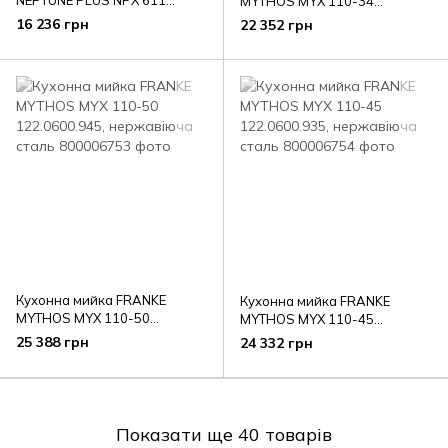
MYTHOS MYX 110-34
101.0068.368, нержавіюча
122.0600.933, нержавіюча
16 236 грн
22 352 грн
сталь
сталь
Кухонна мийка FRANKE
Кухонна мийка FRANKE
MYTHOS MYX 110-50
MYTHOS MYX 110-45
122.0600.945, нержавіюча
122.0600.935, нержавіюча
25 388 грн
24 332 грн
сталь
сталь
Показати ще 40 товарів