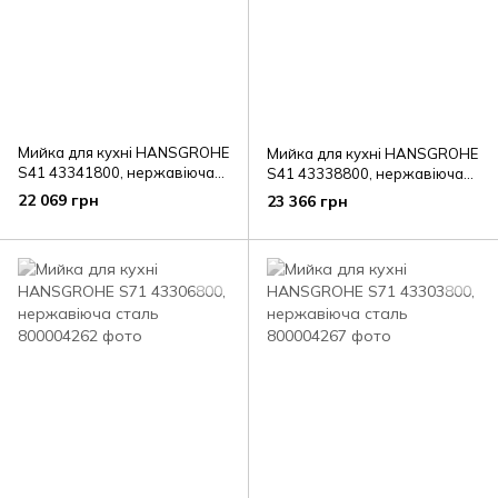
Мийка для кухні HANSGROHE
Мийка для кухні HANSGROHE
S41 43341800, нержавіюча
S41 43338800, нержавіюча
сталь
сталь
22 069 грн
23 366 грн