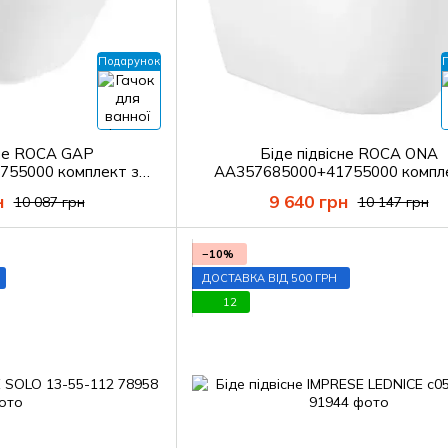
Подарунок
сне ROCA GAP
Біде підвісне ROCA ONA
755000 комплект з
AA357685000+41755000 компл
HANSGROHE
гачком HANSGROHE
н
9 640 грн
10 087 грн
10 147 грн
−10%
ДОСТАВКА ВІД 500 ГРН
12