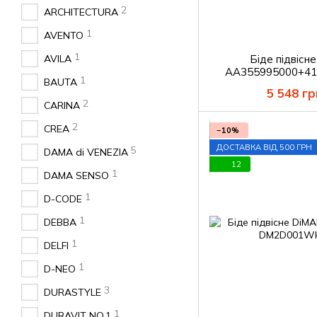
2
ARCHITECTURA
1
AVENTO
1
AVILA
Біде підвіс
AA355995000+41
1
BAUTA
гачком 
5 548 гр
2
CARINA
2
CREA
−10%
ДОСТАВКА ВІД 500 ГРН
5
DAMA di VENEZIA
12
1
DAMA SENSO
1
D-CODE
1
DEBBA
1
DELFI
1
D-NEO
3
DURASTYLE
1
DURAVIT NO.1