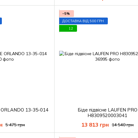
−5%
ДОСТАВКА ВІД 500 ГРН
12
LE ORLANDO 13-35-014
Біде підвісне LAUFEN PRO
H8309520003041
н
13 813 грн
5 475 грн
14 540 грн