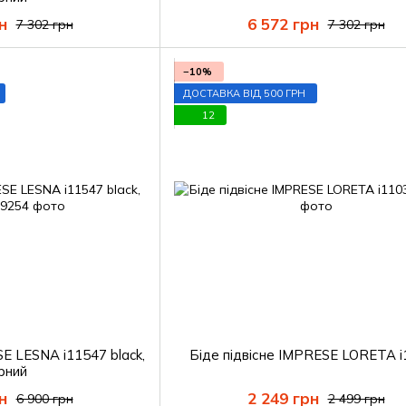
н
6 572 грн
7 302 грн
7 302 грн
−10%
ДОСТАВКА ВІД 500 ГРН
12
SE LESNA i11547 black,
Біде підвісне IMPRESE LORETA 
рний
н
2 249 грн
6 900 грн
2 499 грн