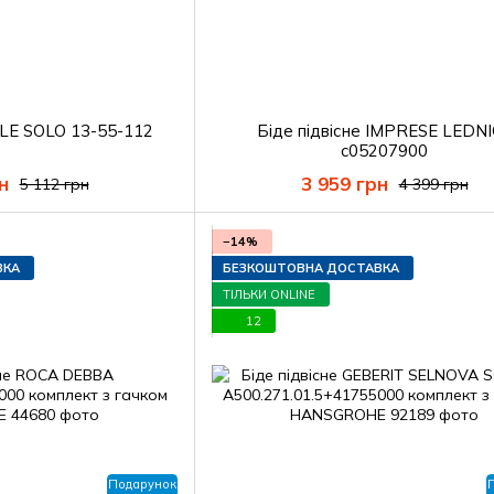
LLE SOLO 13-55-112
Біде підвісне IMPRESE LEDN
c05207900
н
3 959 грн
5 112 грн
4 399 грн
−14%
ВКА
БЕЗКОШТОВНА ДОСТАВКА
ТІЛЬКИ ONLINE
12
Подарунок