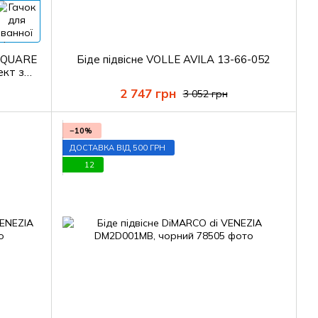
 SQUARE
Біде підвісне VOLLE AVILA 13-66-052
ект з
2 747 грн
3 052 грн
−10%
ДОСТАВКА ВІД 500 ГРН
12