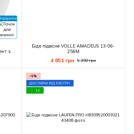
Подарунок
Біде підвісне VOLLE AMADEUS 13-06-
ект з
256M
4 851 грн
5 390 грн
−5%
ДОСТАВКА ВІД 500 ГРН
12