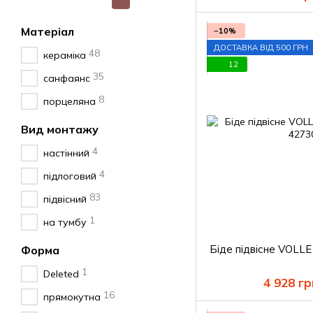
Матеріал
−10%
ДОСТАВКА ВІД 500 ГРН
48
кераміка
12
35
санфаянс
8
порцеляна
Вид монтажу
4
настінний
4
підлоговий
83
підвісний
1
на тумбу
Біде підвісне VOL
Форма
1
Deleted
4 928 гр
16
прямокутна