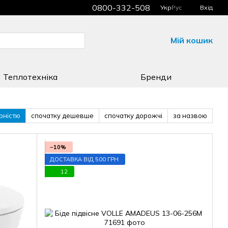
0800-332-508
Укр
Рус
Вхід
Мій кошик
Теплотехніка
Бренди
рністю
спочатку дешевше
спочатку дорожчі
за назвою
−10%
ДОСТАВКА ВІД 500 ГРН
12