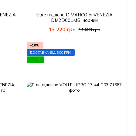
VENEZIA
Біде підвісне DiMARCO di VENEZIA
DM2D001MB, чорний
13 220 грн
14 689 грн
−10%
ДОСТАВКА ВІД 500 ГРН
12