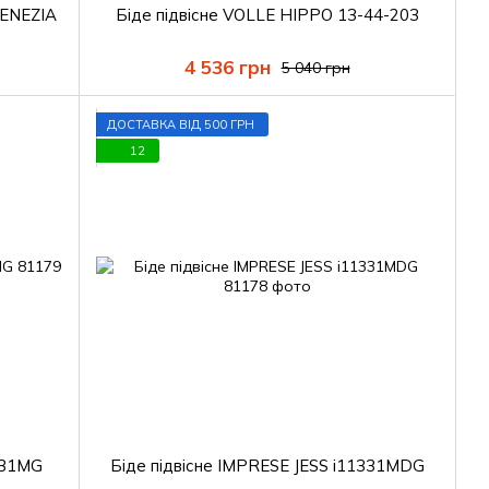
VENEZIA
Біде підвісне VOLLE HIPPO 13-44-203
4 536 грн
5 040 грн
ДОСТАВКА ВІД 500 ГРН
12
331MG
Біде підвісне IMPRESE JESS i11331MDG