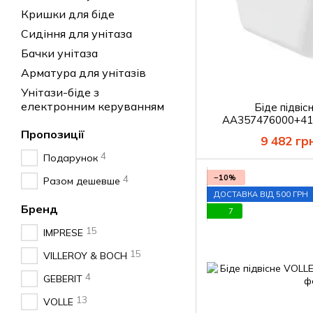
Кришки для біде
Сидіння для унітаза
Бачки унітаза
Арматура для унітазів
Унітази-біде з
електронним керуванням
Біде підві
AA357476000+41
гачком 
Пропозиції
9 482 гр
4
Подарунок
−10%
4
Разом дешевше
ДОСТАВКА ВІД 500 ГРН
Бренд
7
15
IMPRESE
15
VILLEROY & BOCH
4
GEBERIT
13
VOLLE