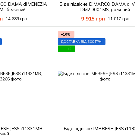
ARCO DAMA di VENEZIA
Біде підвісне DiMARCO DAMA di 
I, бежевий
DM2D001MS, рожевий
н
9 915 грн
14 689 грн
11 017 грн
−10%
ДОСТАВКА ВІД 500 ГРН
12
RESE JESS i11331MB,
Біде підвісне IMPRESE JESS i11
рний