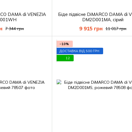
ARCO DAMA di VENEZIA
Біде підвісне DiMARCO DAMA di 
001WH
DM2D001MA, сірий
н
9 915 грн
7 344 грн
11 017 грн
−10%
ДОСТАВКА ВІД 500 ГРН
12