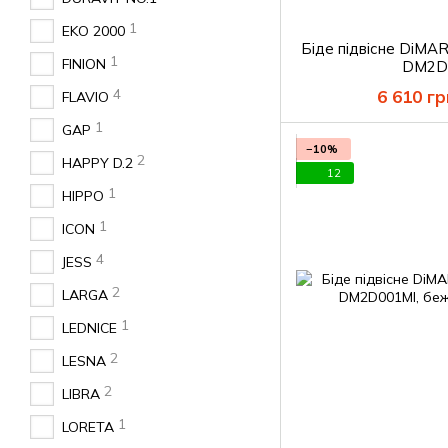
1
EKO 2000
Біде підвісне DiM
1
FINION
DM2D
4
6 610 гр
FLAVIO
1
GAP
−10%
2
HAPPY D.2
12
1
HIPPO
1
ICON
4
JESS
2
LARGA
1
LEDNICE
2
LESNA
2
LIBRA
1
LORETA