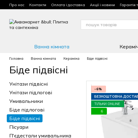
Перейти до основного контенту
Про нас
Контакти
Оплата і доставка
Акції і новини
Гарантія 
Умови використання сайту
Ванна кімната
Керамі
Головна
Ванна кімната
Кераміка
Біде підвісні
Біде підвісні
Унітази підвісні
−6%
Унітази підлогові
БЕЗКОШТОВНА ДОСТА
Умивальники
ТІЛЬКИ ONLINE
Біде підлогові
6
Біде підвісні
Пісуари
П'єдестали умивальника