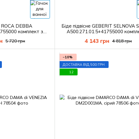
не ROCA DEBBA
Біде підвісне GEBERIT SELNOVA
755000 комплект з
A500.271.01.5+41755000 компл
HANSGROHE
гачком HANSGROHE
н
4 143 грн
5 720 грн
4 818 грн
−10%
ДОСТАВКА ВІД 500 ГРН
12