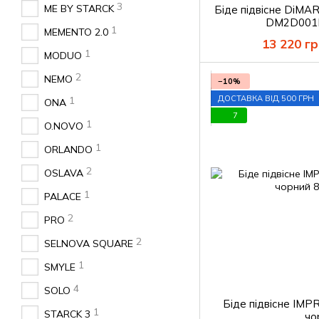
3
ME BY STARCK
Біде підвісне DiM
DM2D001M
1
MEMENTO 2.0
13 220 гр
1
MODUO
2
NEMO
−10%
ДОСТАВКА ВІД 500 ГРН
1
ONA
7
1
O.NOVO
1
ORLANDO
2
OSLAVA
1
PALACE
2
PRO
2
SELNOVA SQUARE
1
SMYLE
4
SOLO
Біде підвісне IMP
1
STARCK 3
чо