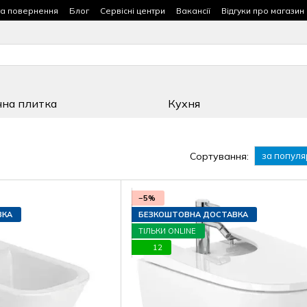
та повернення
Блог
Сервісні центри
Вакансії
Відгуки про магазин
чна плитка
Кухня
Сортування:
за популя
−5%
ВКА
БЕЗКОШТОВНА ДОСТАВКА
ТІЛЬКИ ONLINE
12