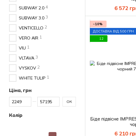
4
6 572 гр
SUBWAY 2.0
3
SUBWAY 3.0
−10%
2
VENTICELLO
ДОСТАВКА ВІД 500 ГРН
1
VERO AIR
12
1
VIU
3
VLTAVA
2
VYSKOV
1
WHITE TULIP
Ціна, грн
Від Ціна, грн
До Ціна, грн
ОК
Колір
Біде підвісне IMPRE
чо
6 210 гр