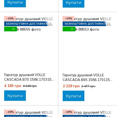
Купити
Купити
−10%
−10%
БЕЗКОШТОВНА ДОСТАВКА
БЕЗКОШТОВНА ДОСТАВКА
12
12
Гарнітур душовий VOLLE
Гарнітур душовий VOLLE
CASCADA B70 1586.170315,
CASCADA B65 1586.170115,
золотий
золотий
4 183 грн
2 229 грн
4 648 грн
2 477 грн
Купити
Купити
−10%
−10%