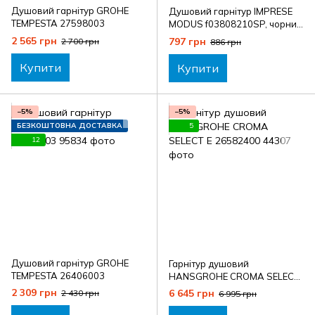
Душовий гарнітур GROHE
Душовий гарнітур IMPRESE
TEMPESTA 27598003
MODUS f03808210SP, чорний
матовий
2 565 грн
797 грн
2 700 грн
886 грн
Купити
Купити
−5%
−5%
БЕЗКОШТОВНА ДОСТАВКА
5
12
Душовий гарнітур GROHE
Гарнітур душовий
TEMPESTA 26406003
HANSGROHE CROMA SELECT
E 26582400
2 309 грн
6 645 грн
2 430 грн
6 995 грн