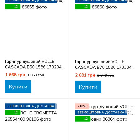
БЕЗКОШТОВНА ДОСТАВКА
БЕЗКОШТОВНА ДОСТАВКА
12
12
Гарнітур душовий VOLLE
Гарнітур душовий VOLLE
CASCADA B50 1586.170204,
CASCADA B70 1586.170304,
чорний
чорний
1 668 грн
2 681 грн
1 853 грн
2 979 грн
Купити
Купити
БЕЗКОШТОВНА ДОСТАВКА
−10%
12
БЕЗКОШТОВНА ДОСТАВКА
12