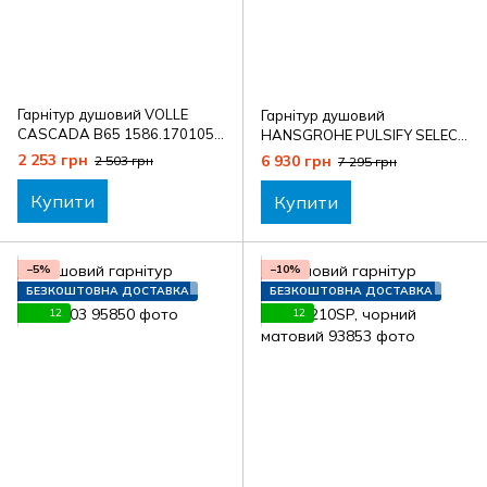
Гарнітур душовий VOLLE
Гарнітур душовий
CASCADA B65 1586.170105,
HANSGROHE PULSIFY SELECT
графітовий
24161000
2 253 грн
6 930 грн
2 503 грн
7 295 грн
Купити
Купити
−5%
−10%
БЕЗКОШТОВНА ДОСТАВКА
БЕЗКОШТОВНА ДОСТАВКА
12
12