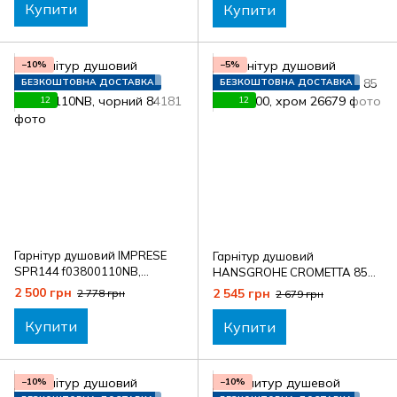
Купити
Купити
−10%
−5%
БЕЗКОШТОВНА ДОСТАВКА
БЕЗКОШТОВНА ДОСТАВКА
12
12
Гарнітур душовий IMPRESE
Гарнітур душовий
SPR144 f03800110NB,
HANSGROHE CROMETTA 85
чорний
27577000, хром
2 500 грн
2 545 грн
2 778 грн
2 679 грн
Купити
Купити
−10%
−10%