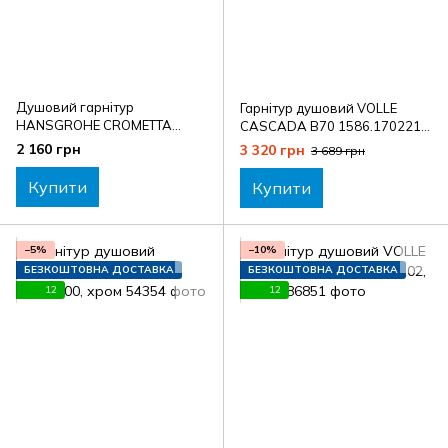
Душовий гарнітур
Гарнітур душовий VOLLE
HANSGROHE CROMETTA
CASCADA B70 1586.170221,
26554400
бронозовий
2 160 грн
3 320 грн
3 689 грн
Купити
Купити
−5%
−10%
БЕЗКОШТОВНА ДОСТАВКА
БЕЗКОШТОВНА ДОСТАВКА
12
12