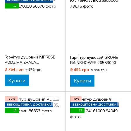
12
Гарнітур душовий IMPRESE
Гарнітур душовий GROHE
PODZIMA ZRALA
RAINSHOWER 26583000
ZMK02170810
3 754 грн
9 491 грн
4 171 грн
9 990 грн
Купити
Купити
−10%
−5%
БЕЗКОШТОВНА ДОСТАВКА
БЕЗКОШТОВНА ДОСТАВКА
12
12