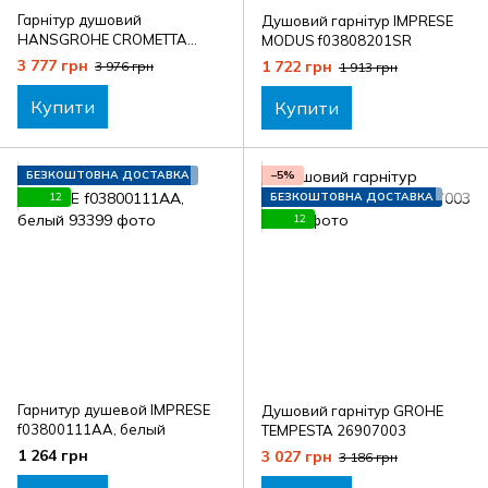
Гарнітур душовий
Душовий гарнітур IMPRESE
HANSGROHE CROMETTA
MODUS f03808201SR
VARIO 26553400, хром
3 777 грн
1 722 грн
3 976 грн
1 913 грн
Купити
Купити
БЕЗКОШТОВНА ДОСТАВКА
−5%
12
БЕЗКОШТОВНА ДОСТАВКА
12
Гарнитур душевой IMPRESE
Душовий гарнітур GROHE
f03800111AA, белый
TEMPESTA 26907003
1 264 грн
3 027 грн
3 186 грн