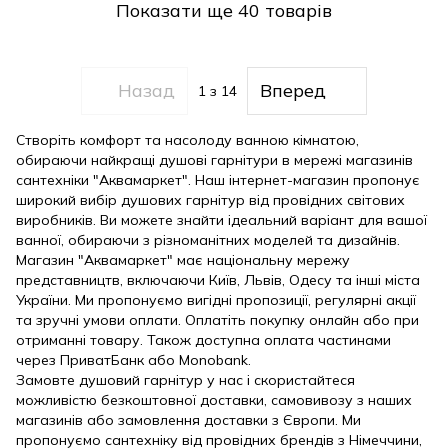
Показати ще 40 товарів
Назад
Вперед
1
з 14
Створіть комфорт та насолоду ванною кімнатою,
обираючи найкращі душові гарнітури в мережі магазинів
сантехніки "Аквамаркет". Наш інтернет-магазин пропонує
широкий вибір душових гарнітур від провідних світових
виробників. Ви можете знайти ідеальний варіант для вашої
ванної, обираючи з різноманітних моделей та дизайнів.
Магазин "Аквамаркет" має національну мережу
представництв, включаючи Київ, Львів, Одесу та інші міста
України. Ми пропонуємо вигідні пропозиції, регулярні акції
та зручні умови оплати. Оплатіть покупку онлайн або при
отриманні товару. Також доступна оплата частинами
через ПриватБанк або Monobank.
Замовте душовий гарнітур у нас і скористайтеся
можливістю безкоштовної доставки, самовивозу з наших
магазинів або замовлення доставки з Європи. Ми
пропонуємо сантехніку від провідних брендів з Німеччини,