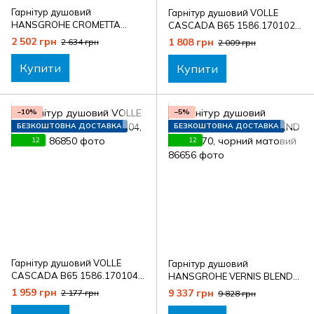
Гарнітур душовий
Гарнітур душовий VOLLE
HANSGROHE CROMETTA
CASCADA B65 1586.170102,
26533400, хром
нікель
2 502 грн
1 808 грн
2 634 грн
2 009 грн
Купити
Купити
−10%
−5%
БЕЗКОШТОВНА ДОСТАВКА
БЕЗКОШТОВНА ДОСТАВКА
12
12
Гарнітур душовий VOLLE
Гарнітур душовий
CASCADA B65 1586.170104,
HANSGROHE VERNIS BLEND
чорний
26423670, чорний матовий
1 959 грн
9 337 грн
2 177 грн
9 828 грн