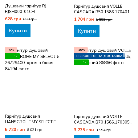
Душовий гарнітур RJ
Гарнітур душовий VOLLE
RJSH000-01CH
CASCADA B50 1586.170401
628 грн
1 704 грн
698 грн
1 893 грн
Купити
Купити
−5%
−10%
12
БЕЗКОШТОВНА ДОСТАВКА
12
Гарнітур душовий
Гарнітур душовий VOLLE
HANSGROHE MY SELECT E
CASCADA B70 1586.170305,
26729400, хром з білим
графітовий
5 720 грн
3 235 грн
6 021 грн
3 594 грн