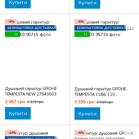
Купити
Купити
−5%
−5%
БЕЗКОШТОВНА ДОСТАВКА
БЕЗКОШТОВНА ДОСТАВКА
12
12
Душовий гарнітур GROHE
Душовий гарнітур GROHE
TEMPESTA NEW 27849003
TEMPESTA CUBE 110
27929003
2 067 грн
3 335 грн
2 176 грн
3 510 грн
Купити
Купити
−10%
−5%
БЕЗКОШТОВНА ДОСТАВКА