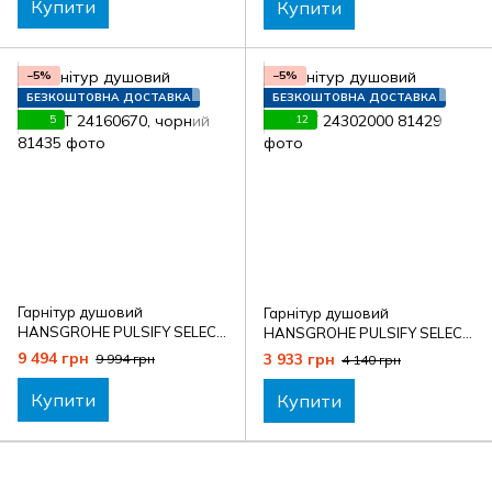
Купити
Купити
−5%
−5%
БЕЗКОШТОВНА ДОСТАВКА
БЕЗКОШТОВНА ДОСТАВКА
5
12
Гарнітур душовий
Гарнітур душовий
HANSGROHE PULSIFY SELECT
HANSGROHE PULSIFY SELECT
24160670, чорний
24302000
9 494 грн
3 933 грн
9 994 грн
4 140 грн
Купити
Купити