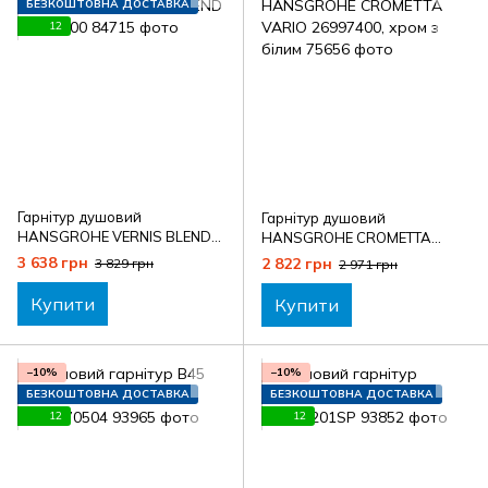
БЕЗКОШТОВНА ДОСТАВКА
12
Гарнітур душовий
Гарнітур душовий
HANSGROHE VERNIS BLEND
HANSGROHE CROMETTA
26279000
VARIO 26997400, хром з
3 638 грн
2 822 грн
3 829 грн
2 971 грн
білим
Купити
Купити
−10%
−10%
БЕЗКОШТОВНА ДОСТАВКА
БЕЗКОШТОВНА ДОСТАВКА
12
12