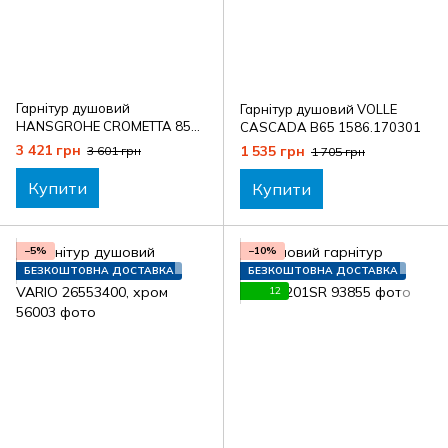
Гарнітур душовий
Гарнітур душовий VOLLE
HANSGROHE CROMETTA 85
CASCADA B65 1586.170301
27729000
3 421 грн
1 535 грн
3 601 грн
1 705 грн
Купити
Купити
−5%
−10%
БЕЗКОШТОВНА ДОСТАВКА
БЕЗКОШТОВНА ДОСТАВКА
12