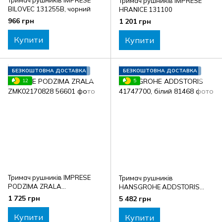
Тримач рушників IMPRESE
BILOVEC 131255B, чорний
HRANICE 131100
966 грн
1 201 грн
Купити
Купити
БЕЗКОШТОВНА ДОСТАВКА
БЕЗКОШТОВНА ДОСТАВКА
12
5
Тримач рушників IMPRESE
Тримач рушників
PODZIMA ZRALA
HANSGROHE ADDSTORIS
ZMK02170828
41747700, білий
1 725 грн
5 482 грн
Купити
Купити