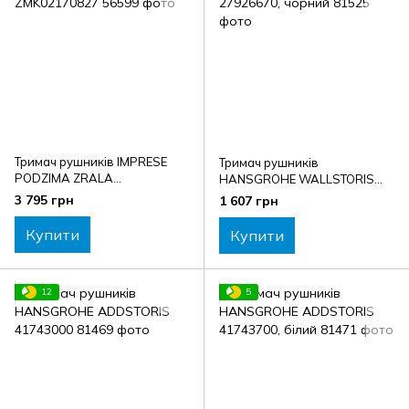
Тримач рушників IMPRESE
Тримач рушників
PODZIMA ZRALA
HANSGROHE WALLSTORIS
ZMK02170827
27926670, чорний
3 795 грн
1 607 грн
Купити
Купити
12
5