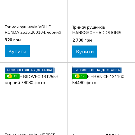
Тримач рушників VOLLE
Тримач рушників
RONDA 2535.260104, чорний
HANSGROHE ADDSTORIS
41747000
320 грн
2 700 грн
Купити
Купити
БЕЗКОШТОВНА ДОСТАВКА
БЕЗКОШТОВНА ДОСТАВКА
12
12
Тримач рушників IMPRESE