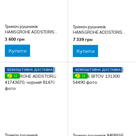
Тримач рушників
Тримач рушників
HANSGROHE ADDSTORIS
HANSGROHE ADDSTORIS
41743000
41743700, білий
3 600 грн
7 339 грн
Купити
Купити
БЕЗКОШТОВНА ДОСТАВКА
БЕЗКОШТОВНА ДОСТАВКА
12
12
Тримач рушників
Тримач рушників IMPRESE