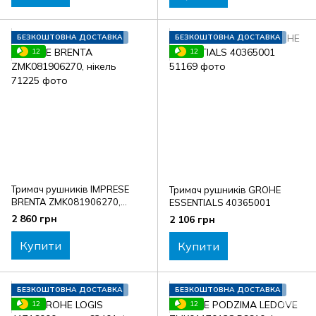
БЕЗКОШТОВНА ДОСТАВКА
БЕЗКОШТОВНА ДОСТАВКА
12
12
Тримач рушників IMPRESE
Тримач рушників GROHE
BRENTA ZMK081906270,
ESSENTIALS 40365001
нікель
2 860 грн
2 106 грн
Купити
Купити
БЕЗКОШТОВНА ДОСТАВКА
БЕЗКОШТОВНА ДОСТАВКА
12
12