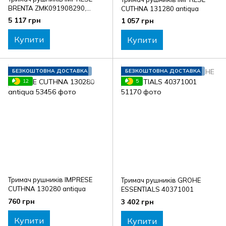
BRENTA ZMK091908290,
CUTHNA 131280 antiqua
графітовий
5 117 грн
1 057 грн
Купити
Купити
БЕЗКОШТОВНА ДОСТАВКА
БЕЗКОШТОВНА ДОСТАВКА
12
5
Тримач рушників IMPRESE
Тримач рушників GROHE
CUTHNA 130280 antiqua
ESSENTIALS 40371001
760 грн
3 402 грн
Купити
Купити