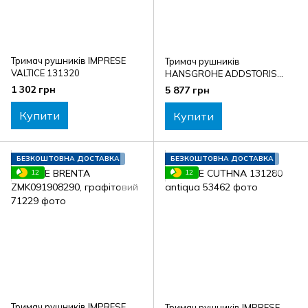
Тримач рушників IMPRESE
Тримач рушників
VALTICE 131320
HANSGROHE ADDSTORIS
41770990, золото
1 302 грн
5 877 грн
Купити
Купити
БЕЗКОШТОВНА ДОСТАВКА
БЕЗКОШТОВНА ДОСТАВКА
12
12
Тримач рушників IMPRESE
Тримач рушників IMPRESE