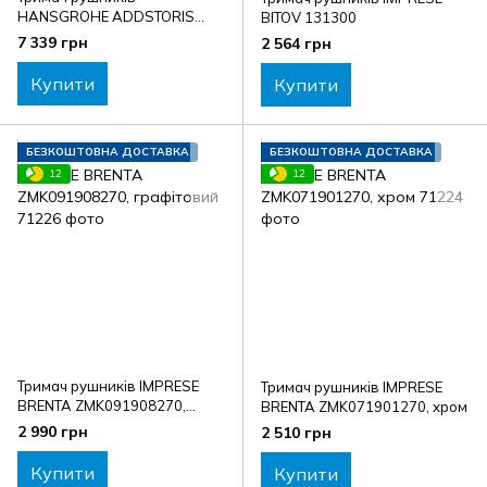
HANSGROHE ADDSTORIS
BITOV 131300
41743670, чорний
7 339 грн
2 564 грн
Купити
Купити
БЕЗКОШТОВНА ДОСТАВКА
БЕЗКОШТОВНА ДОСТАВКА
12
12
Тримач рушників IMPRESE
Тримач рушників IMPRESE
BRENTA ZMK091908270,
BRENTA ZMK071901270, хром
графітовий
2 990 грн
2 510 грн
Купити
Купити