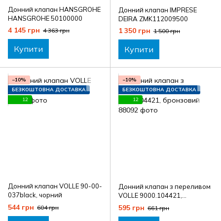
Донний клапан HANSGROHE
Донний клапан IMPRESE
HANSGROHE 50100000
DEIRA ZMK112009500
4 145 грн
1 350 грн
4 363 грн
1 500 грн
Купити
Купити
−10%
−10%
БЕЗКОШТОВНА ДОСТАВКА
БЕЗКОШТОВНА ДОСТАВКА
12
12
Донний клапан VOLLE 90-00-
Донний клапан з переливом
037black, чорний
VOLLE 9000.104421,
бронзовий
544 грн
595 грн
604 грн
661 грн