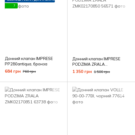
7
Донний клапан IMPRESE
Донний клапан IMPRESE
PP280antiqua, бронза
PODZIMA ZRALA
ZMK02170850
684 грн
1 350 грн
760 грн
1 500 грн