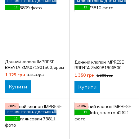
БЕЗКОШТОВНА ДОСТАВКА
БЕЗКОШТОВНА ДОСТАВКА
12
12
Донний клапан IMPRESE
Донний клапан IMPRESE
BRENTA ZMK071901500, хром
BRENTA ZMK081906500,
нікель
1 125 грн
1 350 грн
1 250 грн
1 500 грн
Купити
Купити
−10%
−10%
БЕЗКОШТОВНА ДОСТАВКА
12
12