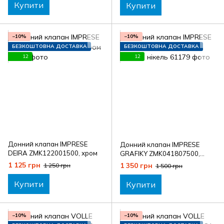
Купити
Купити
−10%
−10%
БЕЗКОШТОВНА ДОСТАВКА
БЕЗКОШТОВНА ДОСТАВКА
12
12
Донний клапан IMPRESE
Донний клапан IMPRESE
DEIRA ZMK122001500, хром
GRAFIKY ZMK041807500,
чорний нікель
1 125 грн
1 350 грн
1 250 грн
1 500 грн
Купити
Купити
−10%
−10%