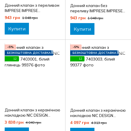
Донний клапан з переливом
Донний клапан без
IMPRESE IMPRESE
переливу IMPRESE IMPRESE
d12000101V, хром
d12000201V, хром
943 грн
943 грн
1 048 грн
1 048 грн
Купити
Купити
−5%
−5%
БЕЗКОШТОВНА ДОСТАВКА
БЕЗКОШТОВНА ДОСТАВКА
12
12
Донний клапан з керамічною
Донний клапан з керамічною
накладкою NIC DESIGN
накладкою NIC DESIGN
7403001, білий глянець
7403003, білий
3 838 грн
4 097 грн
4 040 грн
4 313 грн