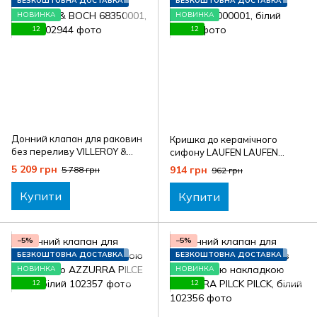
БЕЗКОШТОВНА ДОСТАВКА
БЕЗКОШТОВНА ДОСТАВКА
НОВИНКА
НОВИНКА
12
12
Донний клапан для раковин
Кришка до керамічного
без переливу VILLEROY &
сифону LAUFEN LAUFEN
BOCH 68350001, білий
H8981900000001, білий
5 209 грн
914 грн
5 788 грн
962 грн
Купити
Купити
−5%
−5%
БЕЗКОШТОВНА ДОСТАВКА
БЕЗКОШТОВНА ДОСТАВКА
НОВИНКА
НОВИНКА
12
12