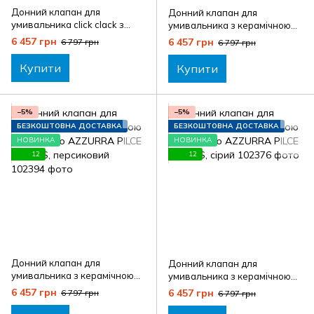
Донний клапан для
Донний клапан для
умивальника click clack з
умивальника з керамічною
керамічною накладкою
накладкою AZZURRA PILCE
6 457 грн
6 457 грн
6 797 грн
6 797 грн
AZZURRA PILCK PILCKCT,
PILCECL, вишневий
білий матовий
Купити
Купити
−5%
−5%
БЕЗКОШТОВНА ДОСТАВКА
БЕЗКОШТОВНА ДОСТАВКА
НОВИНКА
НОВИНКА
12
12
Донний клапан для
Донний клапан для
умивальника з керамічною
умивальника з керамічною
накладкою AZZURRA PILCE
накладкою AZZURRA PILCE
6 457 грн
6 457 грн
6 797 грн
6 797 грн
PILCEPS, персиковий
PILCESS, сірий