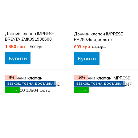
Донний клапан IMPRESE
Донний клапан IMPRESE
BRENTA ZMK091908500,
PP280zlato, золото
графіт глянсовий
1 350 грн
603 грн
1 500 грн
670 грн
Купити
Купити
−5%
−10%
БЕЗКОШТОВНА ДОСТАВКА
БЕЗКОШТОВНА ДОСТАВКА
12
12