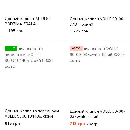
Донний клапан IMPRESE
Донний клапан VOLLE 90-00-
PODZIMA ZRALA
77Bl, чорний
ZMK02170851
1 195 грн
1 222 грн
7
−10%
Донний клапан з переливом
Донний клапан VOLLE 90-00-
VOLLE 9000.104406, сірий
037white, білий
815 грн
713 грн
792 грн