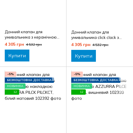
Донний клапан для
Донний клапан для
умивальника з керамічною
умивальника click clack з
накладкою AZZURRA PILCE
керамічною накладкою
4 305 грн
4 305 грн
4 532 грн
4 532 грн
PILCE, білий
AZZURRA PILCK PILCK, білий
Купити
Купити
−5%
−5%
БЕЗКОШТОВНА ДОСТАВКА
БЕЗКОШТОВНА ДОСТАВКА
НОВИНКА
НОВИНКА
12
12