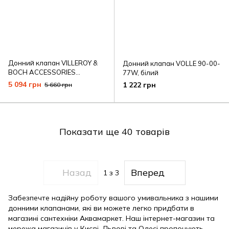
Донний клапан VILLEROY &
Донний клапан VOLLE 90-00-
BOCH ACCESSORIES
77W, білий
68080001
5 094 грн
1 222 грн
5 660 грн
Показати ще 40 товарів
Назад
Вперед
1
з 3
Забезпечте надійну роботу вашого умивальника з нашими
донними клапанами, які ви можете легко придбати в
магазині сантехніки Аквамаркет. Наш інтернет-магазин та
мережа магазинів у Києві, Львові та Одесі пропонують