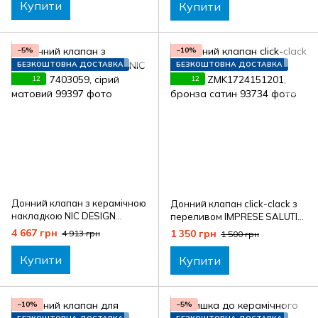
Купити
Купити
−5%
−10%
БЕЗКОШТОВНА ДОСТАВКА
БЕЗКОШТОВНА ДОСТАВКА
12
12
Донний клапан з керамічною
Донний клапан click-clack з
накладкою NIC DESIGN
переливом IMPRESE SALUTI
7403059, сірий матовий
ZMK1724151201, бронза
4 667 грн
1 350 грн
4 913 грн
1 500 грн
сатин
Купити
Купити
−10%
−5%