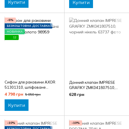
Купити
Купити
−5%
БЕЗКОШТОВНА ДОСТАВКА
НОВИНКА
12
Сифон для раковини AXOR
Донний клапан IMPRESE
51301310, шліфоване
GRAFIKY ZMK041807510,
червоне золото
чорний нікель
4 798 грн
628 грн
5 050 грн
Купити
−10%
−10%
БЕЗКОШТОВНА ДОСТАВКА