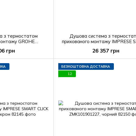
а з термостатом
Душова система з термоста
 монтажу GROHE
прихованого монтажу IMPRESE
M 34872000
CLICK ZMK101901231, чорн
06 грн
26 357 грн
ВКА
БЕЗКОШТОВНА ДОСТАВКА
12