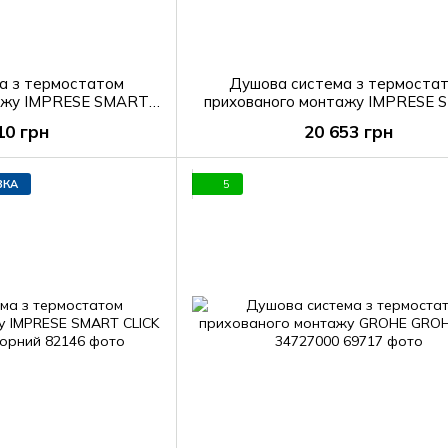
а з термостатом
Душова система з термоста
тажу IMPRESE SMART
прихованого монтажу IMPRESE
1901213, хром
CLICK ZMK101901227, чорн
10 грн
20 653 грн
ВКА
5