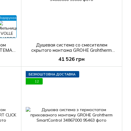
Подарунок
том
Душевая система со смесителем
STEMA
скрытого монтажа GROHE Grohtherm
лект з
SmartControl 34865000
41 526 грн
БЕЗКОШТОВНА ДОСТАВКА
12