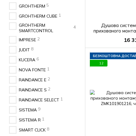
5
GROHTHERM
1
GROHTHERM CUBE
GROHTHERM
Душова систем
4
SMARTCONTROL
прихованого мон
CLICK ZMK10
2
16 3
IMPRESE
8
JUDIT
БЕЗКОШТОВНА ДОСТА
6
KUCERA
12
1
NOVA FONTE
2
RAINDANCE E
2
RAINDANCE S
1
RAINDANCE SELECT
9
SISTEMA
1
SISTEMA R
8
SMART CLICK