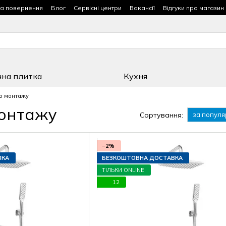
та повернення
Блог
Сервісні центри
Вакансії
Відгуки про магазин
чна плитка
Кухня
о монтажу
монтажу
Сортування:
за популя
−2%
ВКА
БЕЗКОШТОВНА ДОСТАВКА
ТІЛЬКИ ONLINE
12