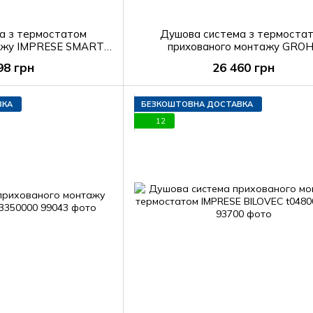
а з термостатом
Душова система з термоста
тажу IMPRESE SMART
прихованого монтажу GRO
901216, чорний
GROHTHERM 34727000
98 грн
26 460 грн
ВКА
БЕЗКОШТОВНА ДОСТАВКА
12