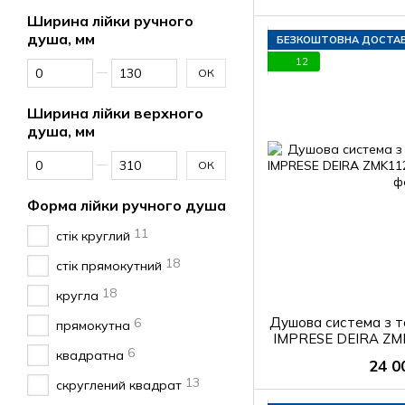
Ширина лійки ручного
душа, мм
БЕЗКОШТОВНА ДОСТА
12
Від Ширина лійки ручного душа, мм
До Ширина лійки ручного душа, мм
ОК
Ширина лійки верхного
душа, мм
Від Ширина лійки верхного душа, мм
До Ширина лійки верхного душа, мм
ОК
Форма лійки ручного душа
11
стік круглий
18
стік прямокутний
18
кругла
Душова система з т
6
прямокутна
IMPRESE DEIRA ZM
6
квадратна
24 0
13
скруглений квадрат