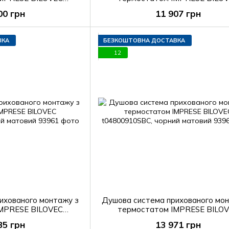
0901SBC
t04800901SQС
00 грн
11 907 грн
ВКА
БЕЗКОШТОВНА ДОСТАВКА
12
ихованого монтажу з
Душова система прихованого мо
IMPRESE BILOVEC
термостатом IMPRESE BILO
 чорний матовий
t04800910SBC, чорний матов
35 грн
13 971 грн