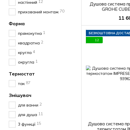
12
настінний
Душова система п
GROHE CUBE
70
прихований монтаж
11 6
Форма
1
прямокутна
БЕЗКОШТОВНА ДОСТА
12
2
квадратна
4
кругла
1
округла
Термостат
87
так
Змішувач
2
для ванни
11
для душа
15
Душова система пр
3 функції
термостатом 