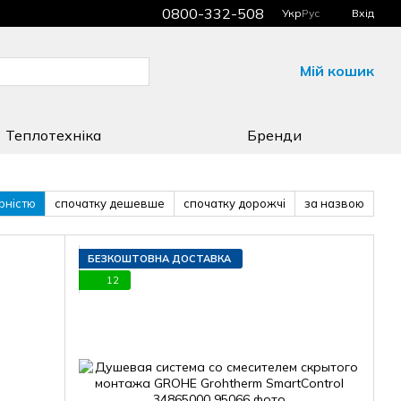
0800-332-508
Укр
Рус
Вхід
Мій кошик
Теплотехніка
Бренди
рністю
спочатку дешевше
спочатку дорожчі
за назвою
БЕЗКОШТОВНА ДОСТАВКА
12