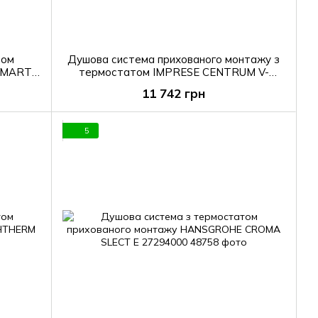
том
Душова система прихованого монтажу з
 SMART
термостатом IMPRESE CENTRUM V-
ий
10261ER, чорний матовий
11 742 грн
5