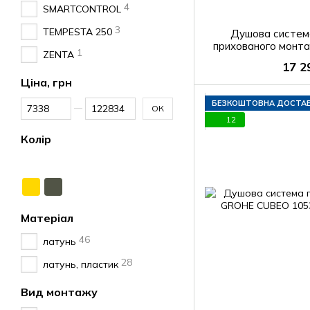
4
SMARTCONTROL
3
TEMPESTA 250
Душова систем
прихованого мон
1
ZENTA
CLICK ZMK101
17 2
Ціна, грн
Від Ціна, грн
До Ціна, грн
БЕЗКОШТОВНА ДОСТА
ОК
12
Колір
Матеріал
46
латунь
28
латунь, пластик
Вид монтажу