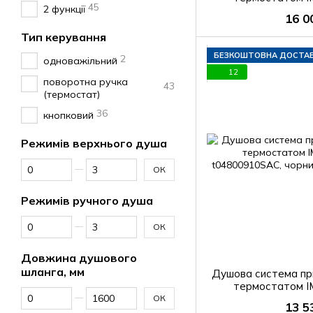
45
2 функції
t0480
16 0
Тип керування
БЕЗКОШТОВНА ДОСТА
2
одноважільний
12
поворотна ручка
43
(термостат)
36
кнопковий
Режимів верхнього душа
Від Режимів верхнього душа
До Режимів верхнього душа
ОК
Режимів ручного душа
Від Режимів ручного душа
До Режимів ручного душа
ОК
Довжина душового
шланга, мм
Душова система пр
термостатом 
Від Довжина душового шланга, мм
До Довжина душового шланга, мм
t04800910SAC,
ОК
13 5