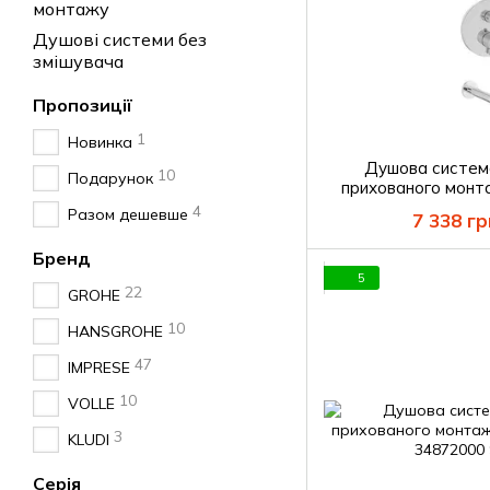
монтажу
Душові системи без
змішувача
Пропозиції
1
Новинка
Душова систем
10
Подарунок
прихованого мон
A1584.091001+253
4
Разом дешевше
7 338 гр
мильни
Бренд
5
22
GROHE
10
HANSGROHE
47
IMPRESE
10
VOLLE
3
KLUDI
Серія