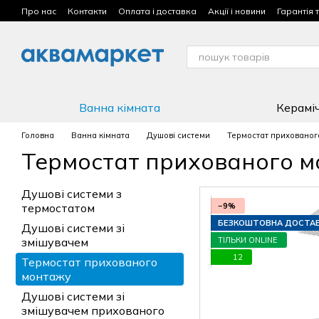
Перейти до основного контенту
Про нас
Контакти
Оплата і доставка
Акції і новини
Гарантія 
Умови використання сайту
Ванна кімната
Керамі
Головна
Ванна кімната
Душові системи
Термостат прихованог
Термостат прихованого 
Душові системи з
−9%
термостатом
БЕЗКОШТОВНА ДОСТА
Душові системи зі
ТІЛЬКИ ONLINE
змішувачем
12
Термостат прихованого
монтажу
Душові системи зі
змішувачем прихованого