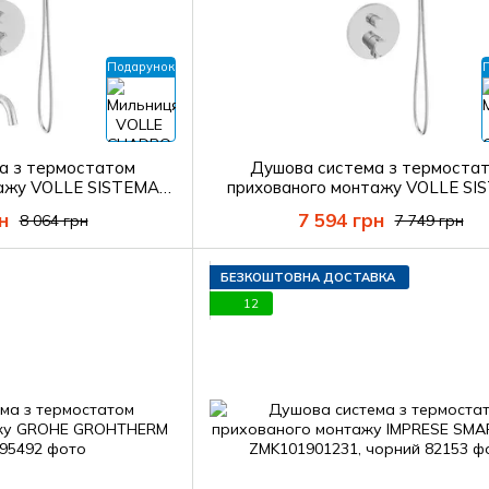
Подарунок
а з термостатом
Душова система з термоста
тажу VOLLE SISTEMA
прихованого монтажу VOLLE SI
6.210101 комплект з
A1584.090801+2536.210101 комп
н
7 594 грн
8 064 грн
7 749 грн
цею VOLLE
мильницею VOLLE
БЕЗКОШТОВНА ДОСТАВКА
12