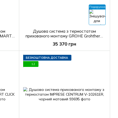
Подарунок
том
Душова система з термостатом
 SMART
прихованого монтажу GROHE Grohtherm
ий
SmartControl 34867000
35 370 грн
БЕЗКОШТОВНА ДОСТАВКА
12