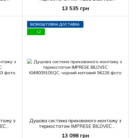
t04800910STC, чорний матовий
13 535 грн
БЕЗКОШТОВНА ДОСТАВКА
12
нтажу з
Душова система прихованого монтажу з
VEC
термостатом IMPRESE BILOVEC
ий
t04800910SQС, чорний матовий
13 098 грн