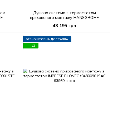
том
Душова система з термостатом
HE
прихованого монтажу HANSGROHE
CROMA SLECT E 27294000
43 195 грн
БЕЗКОШТОВНА ДОСТАВКА
12