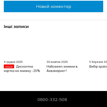
Новий коментар
Інші записи
4 грудня 2025
30 жовтня 2025
5 березня 2
Дисконтна
Halloween знижки в
Вибір країн
акція
картка на знижку -20%
Аквамаркет !
0800-332-508