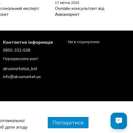
4
17 квітня 2024
сональний експерт
Онлайн консультант від
ркет
Аквамаркет
Контактна інформація
Ми в соцмережах
0800-332-508
Передзвонити вам?
akvamarketua_bot
info@akvamarket.ua
 оптимальної
Погодитися
об дати згоду