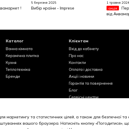
5 березня 2025
1 травня 202
вамаркет !
Вибір країни - Imprese
Пер
акція
від Аквама
Каталог
Клієнтам
Ванна кімната
Вхід до кабінету
Керамічна плитка
Про нас
Кухня
Контакти
Теплотехніка
Оплата і доставка
Бренди
Акції і новини
Гарантія та повернення
Блог
Сервісні центри
Вакансії
Відгуки про магазин
ля маркетингу та статистичних цілей, а також для безпечної та
Умови використання сайту
аштуваннях вашого браузера. Натисніть кнопку «Погодитися», щ