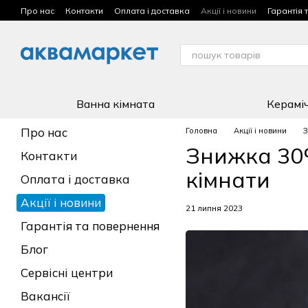
Перейти до основного контенту
Про нас
Контакти
Оплата і доставка
Акції і новини
Гарантія 
Умови використання сайту
Ванна кімната
Керамі
Про нас
Головна
Акції і новини
З
Знижка 30%
Контакти
кімнати
Оплата і доставка
Акції і новини
21 липня 2023
Гарантія та повернення
Блог
Сервісні центри
Вакансії