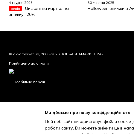
4 грудня 2025
30 жовтня 2025
Дисконтна картка на
Halloween знижки в Ак
акція
знижку -20%
© akvamarket.ua, 2006–2026, ТОВ «АКВАМАРКЕТ.УА»
Приймаємо до оплати
Мобільна версія
Ми дбаємо про вашу конфіденційність
Цей веб-сайт використовує файли cookie д
роботи сайту. Ви можете змінити це в нал