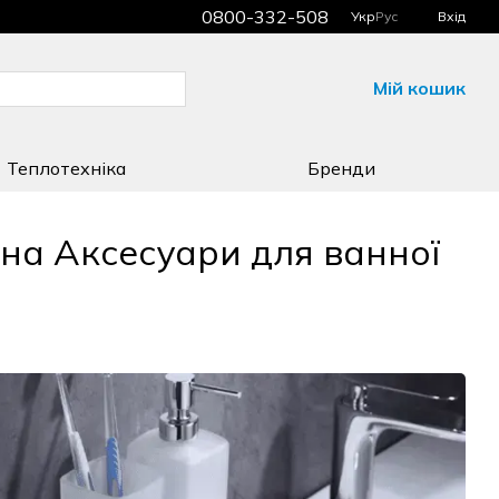
0800-332-508
Укр
Рус
Вхід
Мій кошик
Теплотехніка
Бренди
на Аксесуари для ванної