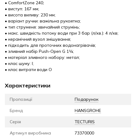
• ComfortZone 240;
• виступ: 167 мм;
• висота виливу: 230 мм;
• варіант ручки: важільна рукоятка;
• тип струменя: звичайний струмінь;
• макс. швидкість потоку води при 3 бар (л/хв.): 4 л/хв;
• керамічний вузол змішування;
• підходить для проточних водонагрівачів;
• зливний набір Push-Open G 1¼;
• матеріал зливного набору: метал;
• клас шуму: I;
• клас витрати води O
Характеристики
Пропозиції
Подарунок
Бренд
HANSGROHE
Серія
TECTURIS
Артикул виробника
73370000