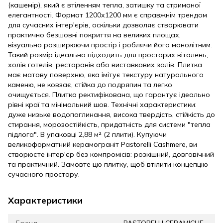
(кашемір), який є втіленням тепла, затишку та стриманої
елегантності. Формат 1200х1200 мм є справжнім трендом
для сучасних інтер'єрів, оскільки дозволяє створювати
практично безшовні покриття на великих площах,
візуально розширюючи простір і роблячи його монолітним.
Такий розмір ідеально підходить для просторих віталень,
холів готелів, ресторанів або виставкових залів. Плитка
має матову поверхню, яка імітує текстуру натурального
каменю, не ковзає, стійка до подряпин та легко
очищується. Плитка ректифікована, що гарантує ідеально
рівні краї та мінімальний шов. Технічні характеристики:
дуже низьке водопоглинання, висока твердість, стійкість до
стирання, морозостійкість, придатність для системи "тепла
підлога". В упаковці 2,88 м² (2 плити). Купуючи
великоформатний керамограніт Pastorelli Cashmere, ви
створюєте інтер'єр без компромісів: розкішний, довговічний
та практичний. Замовте цю плитку, щоб втілити концепцію
сучасного простору.
Характеристики