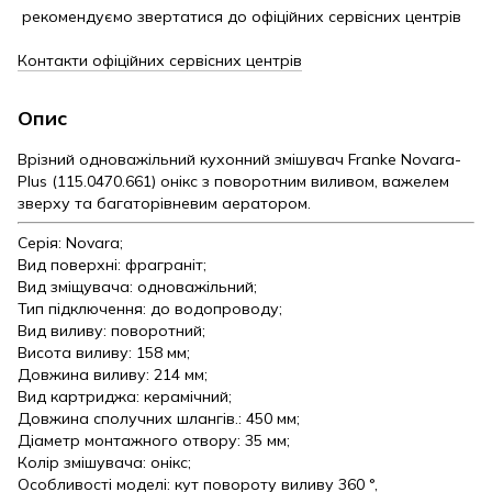
рекомендуємо звертатися до офіційних сервісних центрів
Контакти офіційних сервісних центрів
Опис
Врізний одноважільний кухонний змішувач Franke Novara-
Plus (115.0470.661) онікс з поворотним виливом, важелем
зверху та багаторівневим аератором.
Серія: Novara;
Вид поверхні: фраграніт;
Вид зміщувача: одноважільний;
Тип підключення: до водопроводу;
Вид виливу: поворотний;
Висота виливу: 158 мм;
Довжина виливу: 214 мм;
Вид картриджа: керамічний;
Довжина сполучних шлангів.: 450 мм;
Діаметр монтажного отвору: 35 мм;
Колір змішувача: онікс;
Особливості моделі: кут повороту виливу 360 °,