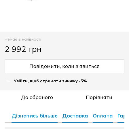
Немає в наявності
2 992 грн
Повідомити, коли з'явиться
Увійти, щоб отримати знижку -5%
%
До обраного
Порівняти
Дізнатись більше
Доставка
Оплата
Гара