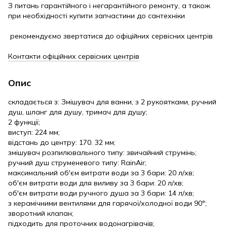
З питань гарантійного і негарантійного ремонту, а також
при необхідності купити запчастини до сантехніки
рекомендуємо звертатися до офіційних сервісних центрів
Контакти офіційних сервісних центрів
Опис
складається з: Змішувач для ванни, з 2 рукоятками, ручний
душ, шланг для душу, тримач для душу;
2 функції;
виступ: 224 мм;
відстань до центру: 170. 32 мм;
змішувач розпилювального типу: звичайний струмінь;
ручний душ струменевого типу: RainAir;
максимальний об'єм витрати води за 3 бари: 20 л/хв;
об'єм витрати води для виливу за 3 бари: 20 л/хв;
об'єм витрати води ручного душа за 3 бари: 14 л/хв;
з керамічними вентилями для гарячої/холодної води 90°;
зворотний клапан;
підходить для проточних водонагрівачів;