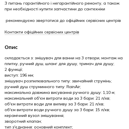
З питань гарантійного і негарантійного ремонту, а також
при необхідності купити запчастини до сантехніки
рекомендуємо звертатися до офіційних сервісних центрів
Контакти офіційних сервісних центрів
Опис
складається з: змішувач для ванни на 3 отвори, монтаж на
плитку, ручний душ, шланг для душу, тримач для душу;
2 функції;
виступ: 196 мм;
змішувач розпилювального типу: звичайний струмінь;
ручний душ струминного типу: RainAir;
максимальна довжина висування ручного душу: 1,10 м;
максимальний об'єм витрати води за 3 бари: 21 л/хв;
об'єм витрати води для виливу за 3 бари: 21 л/хв;
об'єм витрати води ручного душу за 3 бари: 15 л/хв;
керамічний вузол змішування;
зворотний клапан;
тип з'єднання: основний комплект;