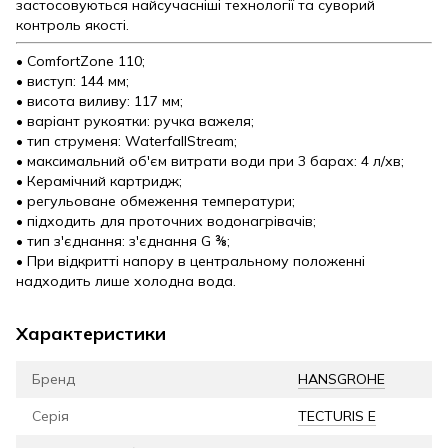
застосовуються найсучасніші технології та суворий
контроль якості.
• ComfortZone 110;
• виступ: 144 мм;
• висота виливу: 117 мм;
• варіант рукоятки: ручка важеля;
• тип струменя: WaterfallStream;
• максимальний об'єм витрати води при 3 барах: 4 л/хв;
• Керамічний картридж;
• регульоване обмеження температури;
• підходить для проточних водонагрівачів;
• тип з'єднання: з'єднання G ⅜;
• При відкритті напору в центральному положенні
надходить лише холодна вода.
Характеристики
Бренд
HANSGROHE
Серія
TECTURIS E