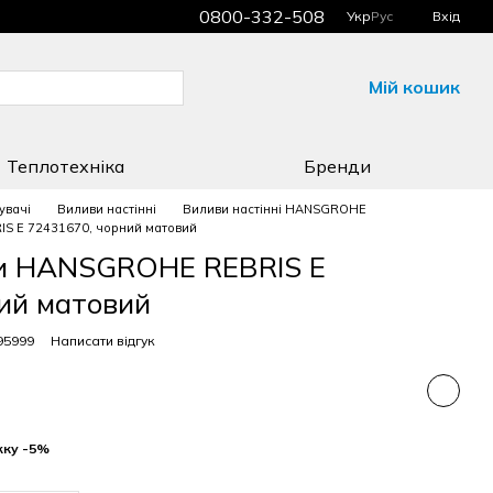
0800-332-508
Укр
Рус
Вхід
Мій кошик
Теплотехніка
Бренди
увачі
Виливи настінні
Виливи настінні HANSGROHE
S E 72431670, чорний матовий
ни HANSGROHE REBRIS E
ий матовий
95999
Написати відгук
жку -5%