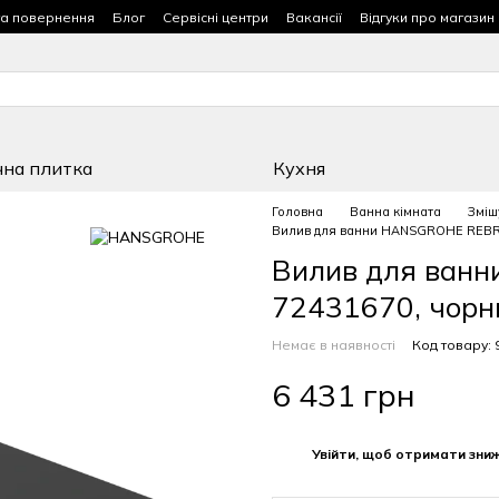
та повернення
Блог
Сервісні центри
Вакансії
Відгуки про магазин
чна плитка
Кухня
Головна
Ванна кімната
Зміш
Вилив для ванни HANSGROHE REBRI
Вилив для ван
72431670, чорн
Немає в наявності
Код товару: 
6 431 грн
%
Увійти, щоб отримати зни