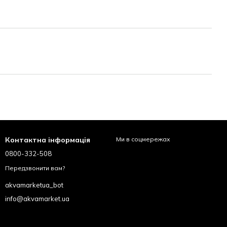
Контактна інформація
Ми в соцмережах
0800-332-508
Передзвонити вам?
akvamarketua_bot
info@akvamarket.ua