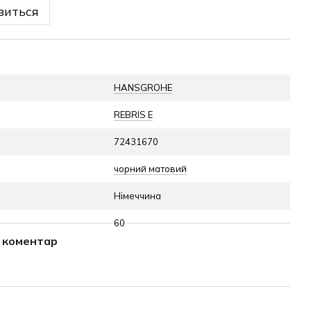
виться
HANSGROHE
REBRIS E
72431670
чорний матовий
Німеччина
60
о коментар