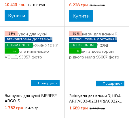
GEBERIT SMYLE
A5A101901+41755000
10 413 грн
6 228 грн
12 108 грн
6 625 грн
A503.226.01.1+41755000
комплект з гачком
комплект з гачком
HANSGROHE
Купити
Купити
HANSGROHE білий
−28%
−31%
БЕЗКОШТОВНА ДОСТАВКА
БЕЗКОШТОВНА ДОСТАВКА
ТІЛЬКИ ONLINE
ТІЛЬКИ ONLINE
12
8
Подарунок
Подарунок
Змішувач для кухні IMPRESE
Змішувач для ванни RJ LIDA
ARGO-S
ARJFA093-02CH+RJAC022-
Af03409001CC+2536.210101
02NI комплект з дозатором
1 782 грн
1 689 грн
2 475 грн
2 448 грн
комплект з мильницею
рідкого мила
VOLLE,