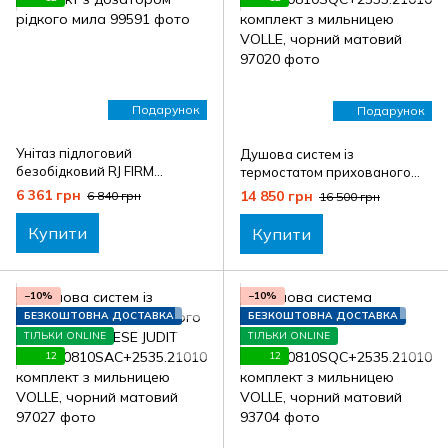
Подарунок
Подарунок
Унітаз підлоговий
Душова систем із
безобідковий RJ FIRM
термостатом прихованого
ARJ5018+RJAC022-02NI
монтажу IMPRESE JUDIT
6 361 грн
14 850 грн
6 840 грн
16 500 грн
комплект з дозатором
At04810810SQC+2535.21010
рідкого мила
4 комплект з мильницею
Купити
Купити
VOLLE, чорний матовий
−10%
−10%
БЕЗКОШТОВНА ДОСТАВКА
БЕЗКОШТОВНА ДОСТАВКА
ТІЛЬКИ ONLINE
ТІЛЬКИ ONLINE
12
12