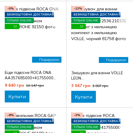
−5%
−22%
БЕЗКОШТОВНА ДОСТАВКА
БЕЗКОШТОВНА ДОСТАВКА
ТІЛЬКИ ONLINE
ТІЛЬКИ ONLINE
12
12
Подарунок
Подарунок
Біде підвісне ROCA ONA
Змішувач для ванни VOLLE
AA357685000+41755000
LEON
комплект з гачком
A1511.030104+2536.210101
9 640 грн
3 047 грн
10 147 грн
3 907 грн
HANSGROHE
комплект з мильницею
комплект з мильницею
Купити
Купити
VOLLE, чорний
−8%
−3%
БЕЗКОШТОВНА ДОСТАВКА
БЕЗКОШТОВНА ДОСТАВКА
ТІЛЬКИ ONLINE
ТІЛЬКИ ONLINE
12
12