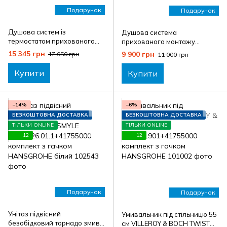
Подарунок
Подарунок
Душова систем із
Душова система
термостатом прихованого
прихованого монтажу
монтажу IMPRESE JUDIT
IMPRESE JUDIT
15 345 грн
9 900 грн
17 050 грн
11 000 грн
At04810810SAC+2535.21010
At03010810SQС+2535.21010
4 комплект з мильницею
4 комплект з мильницею
Купити
Купити
VOLLE, чорний матовий
VOLLE, чорний матовий
−14%
−6%
БЕЗКОШТОВНА ДОСТАВКА
БЕЗКОШТОВНА ДОСТАВКА
ТІЛЬКИ ONLINE
ТІЛЬКИ ONLINE
12
12
Подарунок
Подарунок
Унітаз підвісний
Умивальник під стільницю 55
безобідковий торнадо змив
см VILLEROY & BOCH TWIST