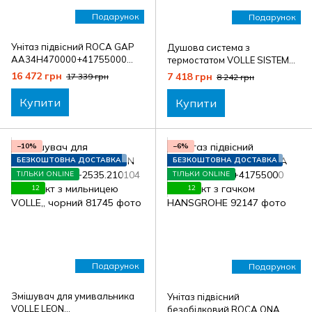
Подарунок
Подарунок
Унітаз підвісний ROCA GAP
Душова система з
AA34H470000+41755000
термостатом VOLLE SISTEMA
комплект з гачком
A1580.090601+2536.210101
16 472 грн
7 418 грн
17 339 грн
8 242 грн
HANSGROHE
комплект з мильницею
VOLLE, хром
Купити
Купити
−10%
−6%
БЕЗКОШТОВНА ДОСТАВКА
БЕЗКОШТОВНА ДОСТАВКА
ТІЛЬКИ ONLINE
ТІЛЬКИ ONLINE
12
12
Подарунок
Подарунок
Змішувач для умивальника
Унітаз підвісний
VOLLE LEON
безобідковий ROCA ONA