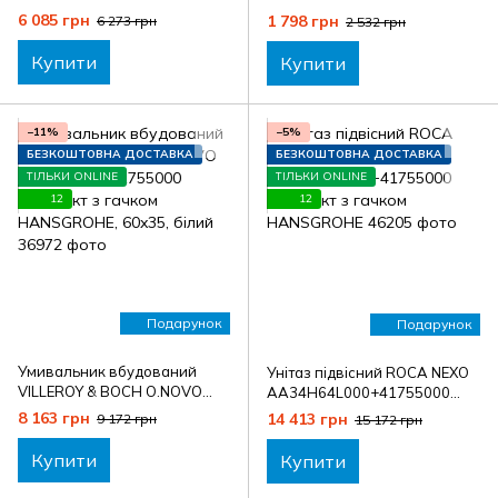
комплект з гачком
Af03503410AA+2535.210104
6 085 грн
1 798 грн
6 273 грн
2 532 грн
HANSGROHE
комплект з мильницею
VOLLE, чорний
Купити
Купити
−11%
−5%
БЕЗКОШТОВНА ДОСТАВКА
БЕЗКОШТОВНА ДОСТАВКА
ТІЛЬКИ ONLINE
ТІЛЬКИ ONLINE
12
12
Подарунок
Подарунок
Умивальник вбудований
Унітаз підвісний ROCA NEXO
VILLEROY & BOCH O.NOVO
AA34H64L000+41755000
A41626001+41755000
комплект з гачком
8 163 грн
14 413 грн
9 172 грн
15 172 грн
комплект з гачком
HANSGROHE
HANSGROHE, 60x35, білий
Купити
Купити