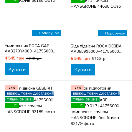
Подарунок
Подарунок
Умивальник ROCA GAP
Біде підвісне ROCA DEBBA
AA3270Y4000+41755000
AA355995000+41755000
комплект з гачком
комплект з гачком
4 545 грн
5 548 грн
4 940 грн
5 720 грн
HANSGROHE
HANSGROHE
Купити
Купити
−14%
−14%
БЕЗКОШТОВНА ДОСТАВКА
БЕЗКОШТОВНА ДОСТАВКА
ТІЛЬКИ ONLINE
ТІЛЬКИ ONLINE
12
12