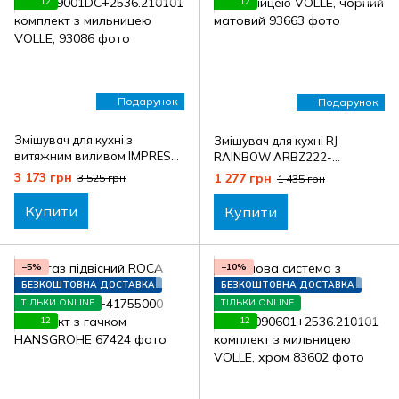
12
12
Подарунок
Подарунок
Змішувач для кухні з
Змішувач для кухні RJ
витяжним виливом IMPRESE
RAINBOW ARBZ222-
ARGO-S
8MB+2535.210104 комплект
3 173 грн
1 277 грн
3 525 грн
1 435 грн
Af03409001DC+2536.210101
з мильницею VOLLE, чорний
комплект з мильницею
матовий
Купити
Купити
VOLLE,
−5%
−10%
БЕЗКОШТОВНА ДОСТАВКА
БЕЗКОШТОВНА ДОСТАВКА
ТІЛЬКИ ONLINE
ТІЛЬКИ ONLINE
12
12