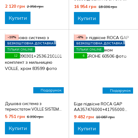
A1511.010104+2535.210104
AA34H688000+41755000
2 120 грн
16 954 грн
2 356 грн
18 036 грн
комплект з мильницею
комплект з гачком
VOLLE,, чорний
HANSGROHE
Купити
Купити
−10%
−6%
БЕЗКОШТОВНА ДОСТАВКА
БЕЗКОШТОВНА ДОСТАВКА
ТІЛЬКИ ONLINE
ТІЛЬКИ ONLINE
12
6
Подарунок
Подарунок
Душова система з
Біде підвісне ROCA GAP
термостатом VOLLE SISTEMA
AA357476000+41755000
A1580.090301+2536.210101
комплект з гачком
5 751 грн
9 482 грн
6 390 грн
10 087 грн
комплект з мильницею
HANSGROHE
VOLLE, хром
Купити
Купити