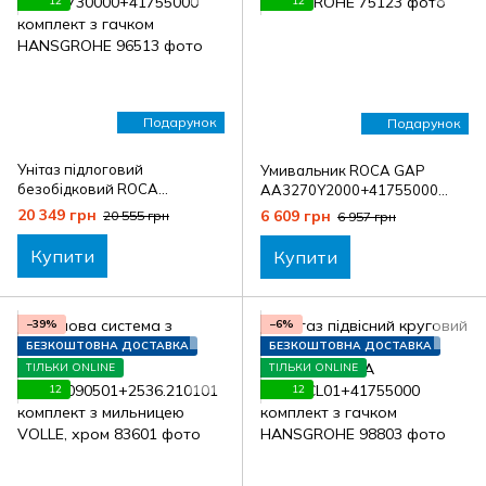
12
12
Подарунок
Подарунок
Унітаз підлоговий
Умивальник ROCA GAP
безобідковий ROCA
AA3270Y2000+41755000
CASSANDRA
комплект з гачком
20 349 грн
6 609 грн
20 555 грн
6 957 грн
AA34D730000+41755000
HANSGROHE
комплект з гачком
Купити
Купити
HANSGROHE
−39%
−6%
БЕЗКОШТОВНА ДОСТАВКА
БЕЗКОШТОВНА ДОСТАВКА
ТІЛЬКИ ONLINE
ТІЛЬКИ ONLINE
12
12