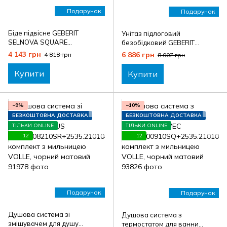
Подарунок
Подарунок
Біде підвісне GEBERIT
Унітаз підлоговий
SELNOVA SQUARE
безобідковий GEBERIT
A500.271.01.5+41755000
SELNOVA SQUARE
4 143 грн
6 886 грн
4 818 грн
8 007 грн
комплект з гачком
A500.489.01.7+41755000
HANSGROHE
комплект з гачком
Купити
Купити
HANSGROHE, без бачка
−9%
−10%
БЕЗКОШТОВНА ДОСТАВКА
БЕЗКОШТОВНА ДОСТАВКА
ТІЛЬКИ ONLINE
ТІЛЬКИ ONLINE
12
12
Подарунок
Подарунок
Душова система зі
Душова система з
змішувачем для душу
термостатом для ванни