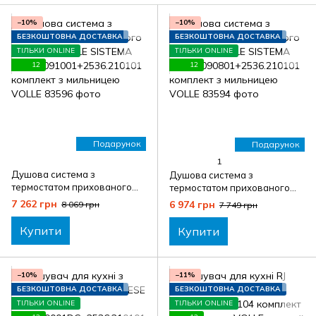
−10%
−10%
БЕЗКОШТОВНА ДОСТАВКА
БЕЗКОШТОВНА ДОСТАВКА
ТІЛЬКИ ONLINE
ТІЛЬКИ ONLINE
12
12
Подарунок
Подарунок
1
Душова система з
Душова система з
термостатом прихованого
термостатом прихованого
монтажу VOLLE SISTEMA
монтажу VOLLE SISTEMA
7 262 грн
6 974 грн
8 069 грн
7 749 грн
A1584.091001+2536.210101
A1584.090801+2536.210101
комплект з мильницею VOLLE
комплект з мильницею VOLLE
Купити
Купити
−10%
−11%
БЕЗКОШТОВНА ДОСТАВКА
БЕЗКОШТОВНА ДОСТАВКА
ТІЛЬКИ ONLINE
ТІЛЬКИ ONLINE