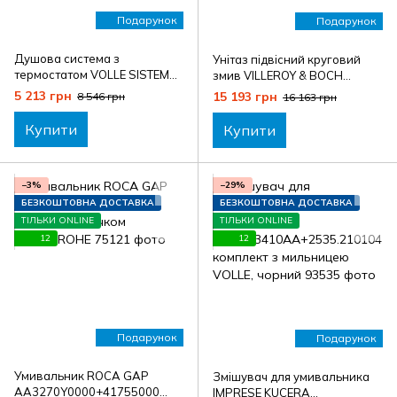
Подарунок
Подарунок
Душова система з
Унітаз підвісний круговий
термостатом VOLLE SISTEMA
змив VILLEROY & BOCH
A1580.090501+2536.210101
ARCHITECTURA
5 213 грн
15 193 грн
8 546 грн
16 163 грн
комплект з мильницею
A4694CL01+41755000
VOLLE, хром
комплект з гачком
Купити
Купити
HANSGROHE
−3%
−29%
БЕЗКОШТОВНА ДОСТАВКА
БЕЗКОШТОВНА ДОСТАВКА
ТІЛЬКИ ONLINE
ТІЛЬКИ ONLINE
12
12
Подарунок
Подарунок
Умивальник ROCA GAP
Змішувач для умивальника
AA3270Y0000+41755000
IMPRESE KUCERA