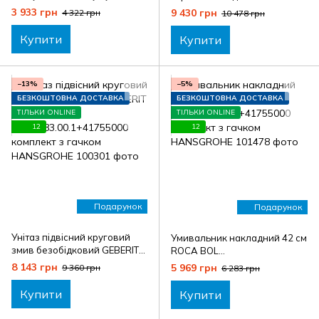
IMPRESE MODUS
IMPRESE BILOVEC
3 933 грн
9 430 грн
4 322 грн
10 478 грн
At030B08210SR+2535.21010
At048B00910SQ+2535.21010
4 комплект з мильницею
4 комплект з мильницею
Купити
Купити
VOLLE, чорний матовий
VOLLE, чорний матовий
−13%
−5%
БЕЗКОШТОВНА ДОСТАВКА
БЕЗКОШТОВНА ДОСТАВКА
ТІЛЬКИ ONLINE
ТІЛЬКИ ONLINE
12
12
Подарунок
Подарунок
Унітаз підвісний круговий
Умивальник накладний 42 см
змив безобідковий GEBERIT
ROCA BOL
SELNOVA
AA32787M000+41755000
8 143 грн
5 969 грн
9 360 грн
6 283 грн
A503.083.00.1+41755000
комплект з гачком
комплект з гачком
HANSGROHE
Купити
Купити
HANSGROHE