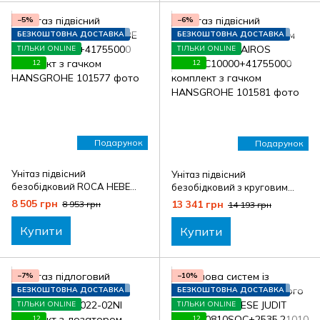
−5%
−6%
БЕЗКОШТОВНА ДОСТАВКА
БЕЗКОШТОВНА ДОСТАВКА
ТІЛЬКИ ONLINE
ТІЛЬКИ ONLINE
12
12
Подарунок
Подарунок
Унітаз підвісний
Унітаз підвісний
безобідковий ROCA HEBE
безобідковий з круговим
AA34H138000+41755000
змивом ROCA AIROS
8 505 грн
13 341 грн
8 953 грн
14 193 грн
комплект з гачком
AA34HC10000+41755000
HANSGROHE
комплект з гачком
Купити
Купити
HANSGROHE
−7%
−10%
БЕЗКОШТОВНА ДОСТАВКА
БЕЗКОШТОВНА ДОСТАВКА
ТІЛЬКИ ONLINE
ТІЛЬКИ ONLINE
12
12