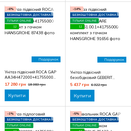
−6%
−14%
БЕЗКОШТОВНА ДОСТАВКА
БЕЗКОШТОВНА ДОСТАВКА
ТІЛЬКИ ONLINE
ТІЛЬКИ ONLINE
12
12
Подарунок
Подарунок
Унітаз підвісний ROCA GAP
Унітаз підвісний
AA34H472000+41755000
безобідковий GEBERIT
комплект з гачком
SELNOVA SQUARE
17 280 грн
5 437 грн
18 383 грн
6 322 грн
HANSGROHE
A501.961.00.1+41755000
комплект з гачком
Купити
Купити
HANSGROHE
−1%
−5%
БЕЗКОШТОВНА ДОСТАВКА
БЕЗКОШТОВНА ДОСТАВКА
ТІЛЬКИ ONLINE
ТІЛЬКИ ONLINE