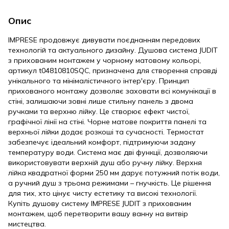
Опис
IMPRESE продовжує дивувати поєднанням передових
технологій та актуального дизайну. Душова система JUDIT
з прихованим монтажем у чорному матовому кольорі,
артикул t04810810SQC, призначена для створення справді
унікального та мінімалістичного інтер'єру. Принцип
прихованого монтажу дозволяє заховати всі комунікації в
стіні, залишаючи зовні лише стильну панель з двома
ручками та верхню лійку. Це створює ефект чистої,
графічної лінії на стіні. Чорне матове покриття панелі та
верхньої лійки додає розкоші та сучасності. Термостат
забезпечує ідеальний комфорт, підтримуючи задану
температуру води. Система має дві функції, дозволяючи
використовувати верхній душ або ручну лійку. Верхня
лійка квадратної форми 250 мм дарує потужний потік води,
а ручний душ з трьома режимами – гнучкість. Це рішення
для тих, хто цінує чисту естетику та високі технології.
Купіть душову систему IMPRESE JUDIT з прихованим
монтажем, щоб перетворити вашу ванну на витвір
мистецтва.