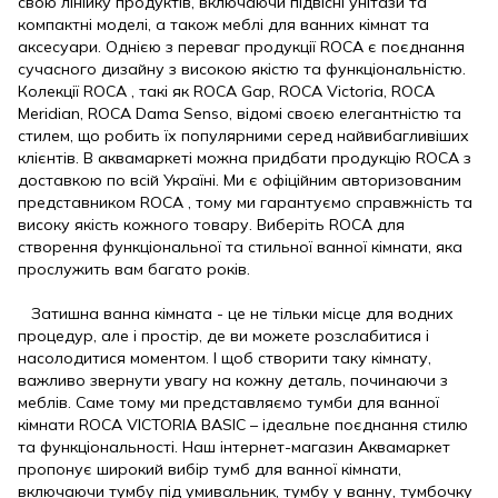
свою лінійку продуктів, включаючи підвісні унітази та
компактні моделі, а також меблі для ванних кімнат та
аксесуари. Однією з переваг продукції ROCA є поєднання
сучасного дизайну з високою якістю та функціональністю.
Колекції ROCA , такі як ROCA Gap, ROCA Victoria, ROCA
Meridian, ROCA Dama Senso, відомі своєю елегантністю та
стилем, що робить їх популярними серед найвибагливіших
клієнтів. В аквамаркеті можна придбати продукцію ROCA з
доставкою по всій Україні. Ми є офіційним авторизованим
представником ROCA , тому ми гарантуємо справжність та
високу якість кожного товару. Виберіть ROCA для
створення функціональної та стильної ванної кімнати, яка
прослужить вам багато років.
Затишна ванна кімната - це не тільки місце для водних
процедур, але і простір, де ви можете розслабитися і
насолодитися моментом. І щоб створити таку кімнату,
важливо звернути увагу на кожну деталь, починаючи з
меблів. Саме тому ми представляємо тумби для ванної
кімнати ROCA VICTORIA BASIC – ідеальне поєднання стилю
та функціональності. Наш інтернет-магазин Аквамаркет
пропонує широкий вибір тумб для ванної кімнати,
включаючи тумбу під умивальник, тумбу у ванну, тумбочку