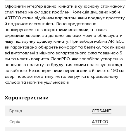
Оформити інтер'єр ванної кімнати в сучасному стриманому
стилі тепер не складає проблем. Колекція душових кабін
ARTECO стане відмінним варіантом, який поєднує простоту
й водночас елегантність. Вона представлена
напівкруглими та квадратними моделями, а також
окремими дверми, за допомогою яких можна облашувати
нішу під зручну душову кімнату. При виборі кабіни ARTECO
ви гарантовано обираєте комфорт та безпеку, так як вони
всі виготовлені з міцного загартованого скла товщиною 5
мм та мають покриття CleanPRO, яке запобігає утворенню
вапняного нальоту та бруду, тим самим полегшує догляд
за кабіною. Беззаперечними перевагами є й висота 190 см,
двері поворотного типу, металеві ручки в хромованому
кольорі та магнітні ущільнювачі.
Характеристики
Бренд
CERSANIT
Серія
ARTECO