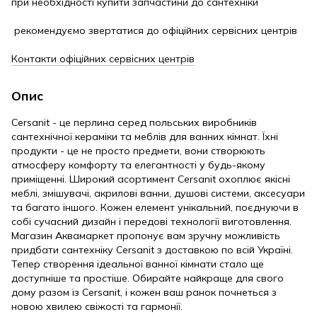
при необхідності купити запчастини до сантехніки
рекомендуємо звертатися до офіційних сервісних центрів
Контакти офіційних сервісних центрів
Опис
Cersanit - це перлина серед польських виробників
сантехнічної кераміки та меблів для ванних кімнат. Їхні
продукти - це не просто предмети, вони створюють
атмосферу комфорту та елегантності у будь-якому
приміщенні. Широкий асортимент Cersanit охоплює якісні
меблі, змішувачі, акрилові ванни, душові системи, аксесуари
та багато іншого. Кожен елемент унікальний, поєднуючи в
собі сучасний дизайн і передові технології виготовлення.
Магазин Аквамаркет пропонує вам зручну можливість
придбати сантехніку Cersanit з доставкою по всій Україні.
Тепер створення ідеальної ванної кімнати стало ще
доступніше та простіше. Обирайте найкраще для свого
дому разом із Cersanit, і кожен ваш ранок почнеться з
новою хвилею свіжості та гармонії.