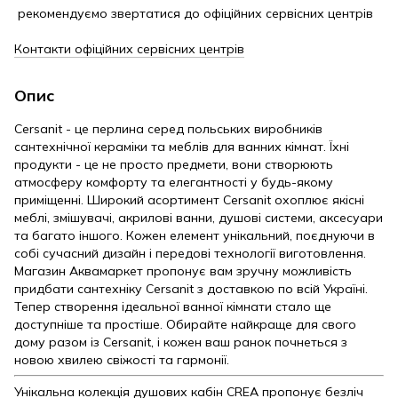
рекомендуємо звертатися до офіційних сервісних центрів
Контакти офіційних сервісних центрів
Опис
Cersanit - це перлина серед польських виробників
сантехнічної кераміки та меблів для ванних кімнат. Їхні
продукти - це не просто предмети, вони створюють
атмосферу комфорту та елегантності у будь-якому
приміщенні. Широкий асортимент Cersanit охоплює якісні
меблі, змішувачі, акрилові ванни, душові системи, аксесуари
та багато іншого. Кожен елемент унікальний, поєднуючи в
собі сучасний дизайн і передові технології виготовлення.
Магазин Аквамаркет пропонує вам зручну можливість
придбати сантехніку Cersanit з доставкою по всій Україні.
Тепер створення ідеальної ванної кімнати стало ще
доступніше та простіше. Обирайте найкраще для свого
дому разом із Cersanit, і кожен ваш ранок почнеться з
новою хвилею свіжості та гармонії.
Унікальна колекція душових кабін CREA пропонує безліч