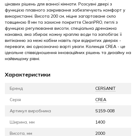
цікавих рішень для ванної кімнати. Розсувні двері з
функцією плавного закривання забезпечують комфорт у
використанні. Висота 200 см, міцне загартоване скло
товщиною 8 мм та захисне покриття CleanPRO, петлі з
функцією регулювання висоти, спеціальна дренажна
канавка, яка збирає кожну краплю води та запобігає її
витіканню за межі кабіни навіть при відкритих дверях -
переваги, які однозначно варті уваги. Колекція CREA - це
ідеальне співвідношення інноваційних рішень та дизайну на
найвищому рівні.
Характеристики
Бренд
CERSANIT
Серія
CREA
Артикул виробника
S159-008
Ширина, мм
1400
Висота, мм
2000