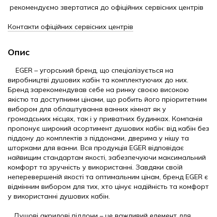
рекомендуємо звертатися до офіційних сервісних центрів
Контакти офіційних сервісних центрів
Опис
EGER – угорський бренд, що спеціалізується на
виробництві душових кабін та комплектуючих до них.
Бренд зарекомендував себе на ринку своєю високою
якістю та доступними цінами, що робить його пріоритетним
вибором для облаштування ванних кімнат як у
громадських місцях, так і у приватних будинках. Компанія
пропонує широкий асортимент душових кабін: від кабін без
піддону до комплектів з піддонами, дверима у нішу та
шторками для ванни. Вся продукція EGER відповідає
найвищим стандартам якості, забезпечуючи максимальний
комфорт та зручність у використанні. Завдяки своїй
неперевершеній якості та оптимальним цінам, бренд EGER є
відмінним вибором для тих, хто цінує надійність та комфорт
у використанні душових кабін.
Душові акрилові піддони – це важливий елемент для