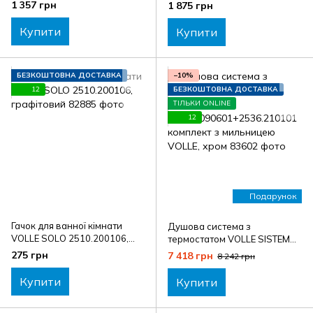
чорний
1 357 грн
1 875 грн
Купити
Купити
БЕЗКОШТОВНА ДОСТАВКА
−10%
12
БЕЗКОШТОВНА ДОСТАВКА
ТІЛЬКИ ONLINE
12
Подарунок
Гачок для ванної кімнати
Душова система з
VOLLE SOLO 2510.200106,
термостатом VOLLE SISTEMA
графітовий
A1580.090601+2536.210101
275 грн
7 418 грн
8 242 грн
комплект з мильницею
VOLLE, хром
Купити
Купити