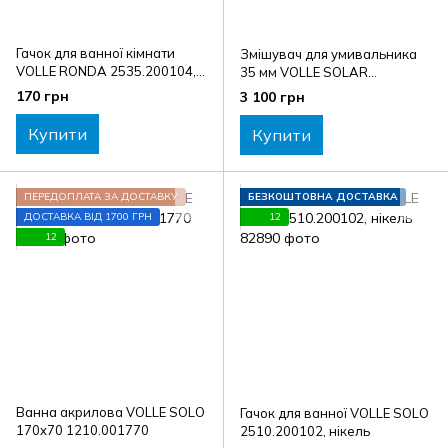
Гачок для ванної кімнати
Змішувач для умивальника
VOLLE RONDA 2535.200104,
35 мм VOLLE SOLAR
чорний
1530.010101, хром
170 грн
3 100 грн
Купити
Купити
ПЕРЕДОПЛАТА ЗА ДОСТАВКУ
БЕЗКОШТОВНА ДОСТАВКА
ДОСТАВКА ВІД 1700 ГРН
12
12
Ванна акрилова VOLLE SOLO
Гачок для ванної VOLLE SOLO
170x70 1210.001770
2510.200102, нікель