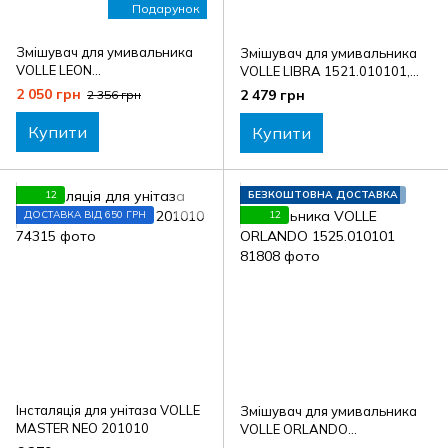
Подарунок
Змішувач для умивальника
Змішувач для умивальника
VOLLE LEON
VOLLE LIBRA 1521.010101,
A1511.010104+2535.210104
хром
2 050 грн
2 479 грн
2 356 грн
комплект з мильницею
VOLLE,, чорний
Купити
Купити
12
БЕЗКОШТОВНА ДОСТАВКА
ДОСТАВКА ВІД 650 ГРН
12
Інсталяція для унітаза VOLLE
Змішувач для умивальника
MASTER NEO 201010
VOLLE ORLANDO
1525.010101