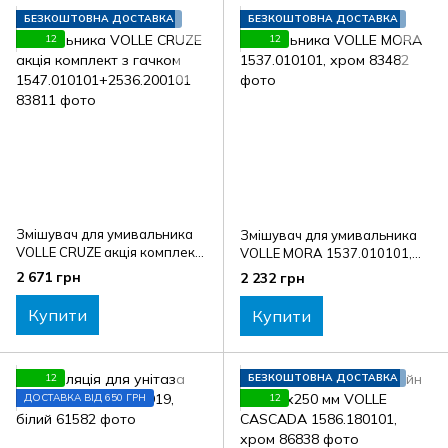
БЕЗКОШТОВНА ДОСТАВКА
БЕЗКОШТОВНА ДОСТАВКА
12
12
Змішувач для умивальника
Змішувач для умивальника
VOLLE CRUZE акція комплект
VOLLE MORA 1537.010101,
з гачком
хром
2 671 грн
2 232 грн
1547.010101+2536.200101
Купити
Купити
12
БЕЗКОШТОВНА ДОСТАВКА
ДОСТАВКА ВІД 650 ГРН
12