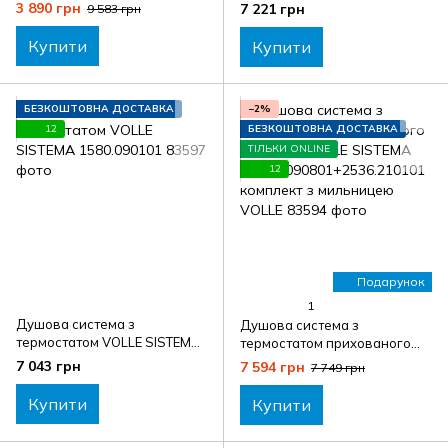
RONDA 1307.003700
VOLLE SISTEMA 1580.090201
3 890 грн
7 221 грн
9 583 грн
Купити
Купити
БЕЗКОШТОВНА ДОСТАВКА
−2%
12
БЕЗКОШТОВНА ДОСТАВКА
ТІЛЬКИ ONLINE
12
Подарунок
1
Душова система з
Душова система з
термостатом VOLLE SISTEMA
термостатом прихованого
1580.090101
монтажу VOLLE SISTEMA
7 043 грн
7 594 грн
7 749 грн
A1584.090801+2536.210101
комплект з мильницею VOLLE
Купити
Купити