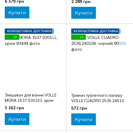
6 379 грн
2 289 грн
Купити
Купити
БЕЗКОШТОВНА ДОСТАВКА
БЕЗКОШТОВНА ДОСТАВКА
12
12
Змішувач для ванни VOLLE
Тримач туалетного паперу
MORA 1537.030101, хром
VOLLE CUADRO 2536.240104,
чорний
3 162 грн
572 грн
Купити
Купити