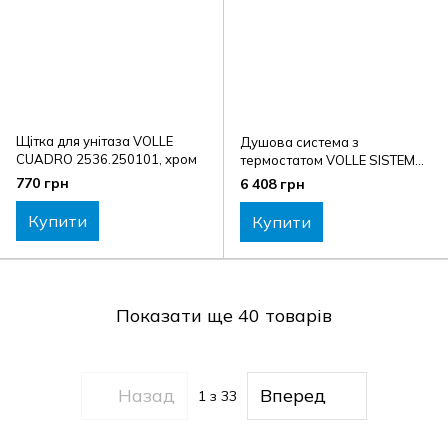
Щітка для унітаза VOLLE
Душова система з
CUADRO 2536.250101, хром
термостатом VOLLE SISTEMA
1584.090401, хром
770 грн
6 408 грн
Купити
Купити
Показати ще 40 товарів
Назад
Вперед
1
з 33