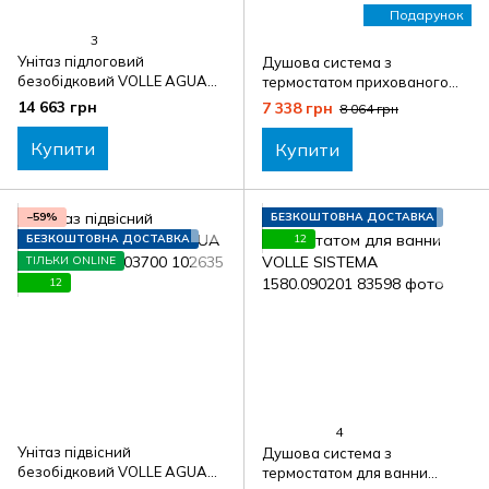
Подарунок
3
Унітаз підлоговий
Душова система з
безобідковий VOLLE AGUA
термостатом прихованого
1315.472007
монтажу VOLLE SISTEMA
14 663 грн
7 338 грн
8 064 грн
A1584.091001+2536.210101
комплект з мильницею VOLLE
Купити
Купити
−59%
БЕЗКОШТОВНА ДОСТАВКА
БЕЗКОШТОВНА ДОСТАВКА
12
ТІЛЬКИ ONLINE
12
4
Унітаз підвісний
Душова система з
безобідковий VOLLE AGUA
термостатом для ванни