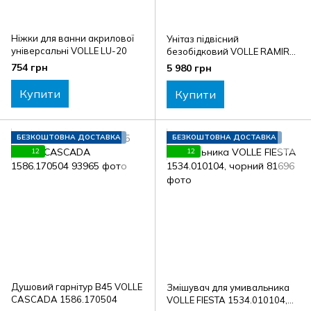
Ніжки для ванни акрилової
Унітаз підвісний
універсальні VOLLE LU-20
безобідковий VOLLE RAMIRO
1388.001007
754 грн
5 980 грн
Купити
Купити
БЕЗКОШТОВНА ДОСТАВКА
БЕЗКОШТОВНА ДОСТАВКА
12
12
Душовий гарнітур B45 VOLLE
Змішувач для умивальника
CASCADA 1586.170504
VOLLE FIESTA 1534.010104,