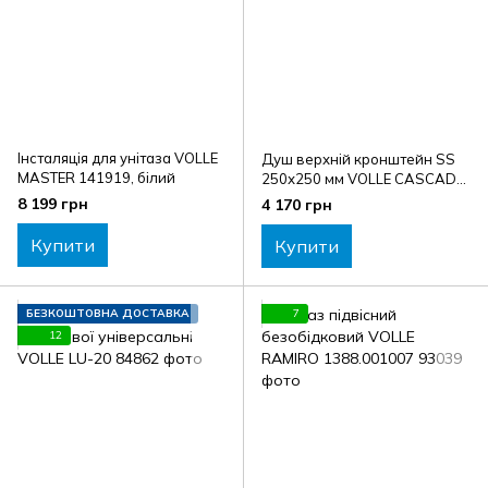
Інсталяція для унітаза VOLLE
Душ верхній кронштейн SS
MASTER 141919, білий
250х250 мм VOLLE CASCADA
1586.180101, хром
8 199 грн
4 170 грн
Купити
Купити
БЕЗКОШТОВНА ДОСТАВКА
7
12