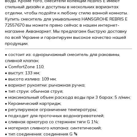
воды. Кроме того, смесители колекции REBRIS E имеют
стильный дизайн и доступны в нескольких вариантах
отделки, чтобы подойти к любому стилю ванной комнаты.
Купить смеситель для умывальника HANSGROHE REBRIS E
72557670 вы можете прямо сейчас в нашем интернет-
магазине Аквамаркет. Мы предлагаем быструю доставку
по всей Украине и гарантируем высокое качество нашей
продукции.
• состоит из: однорычажный смеситель для раковины,
сливной клапан;
• ComfortZone 110;
• выступ: 133 мм;
• высота излива: 109 мм;
• вариант рукоятки: рычажная ручка;
• тип струи: обычная струя;
• максимальный объем расхода воды при 3 барах: 5 л/мин;
• Керамический картридж;
• регулируемое ограничение температуры;
• подходит для проточных водонагревателей;
• сливная арматура со стержнем тяги G 1¼;
• материал сливного клапана: синтетический;
• тип соединения: соединения G ⅜