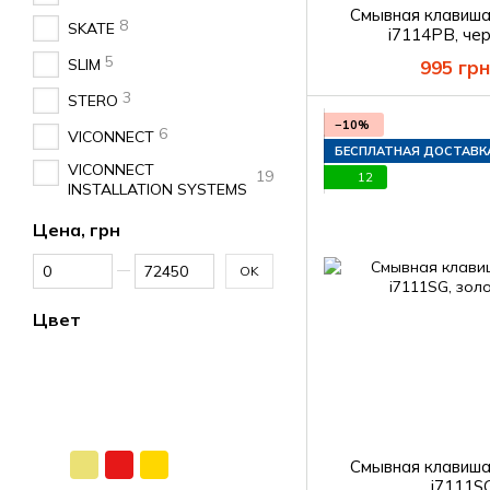
Смывная клавиш
8
SKATE
i7114PB, чер
5
SLIM
995 грн
3
STERO
−10%
6
VICONNECT
БЕСПЛАТНАЯ ДОСТАВК
VICONNECT
19
12
INSTALLATION SYSTEMS
Цена, грн
От Цена, грн
До Цена, грн
OK
Цвет
Смывная клавиш
i7111S