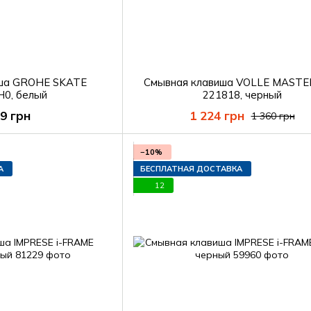
иша GROHE SKATE
Смывная клавиша VOLLE MASTE
H0, белый
221818, черный
39 грн
1 224 грн
1 360 грн
−10%
А
БЕСПЛАТНАЯ ДОСТАВКА
12