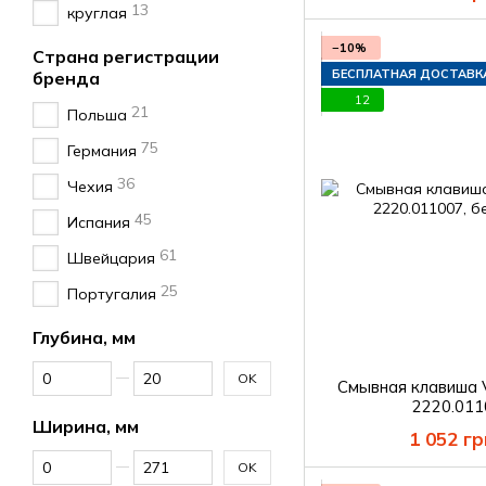
13
круглая
−10%
Страна регистрации
БЕСПЛАТНАЯ ДОСТАВК
бренда
12
21
Польша
75
Германия
36
Чехия
45
Испания
61
Швейцария
25
Португалия
Глубина, мм
От Глубина, мм
До Глубина, мм
OK
Смывная клавиша
2220.011
Ширина, мм
1 052 гр
От Ширина, мм
До Ширина, мм
OK