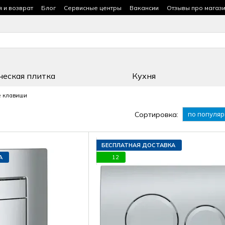
я и возврат
Блог
Сервисные центры
Вакансии
Отзывы про магаз
ческая плитка
Кухня
 клавиши
Сортировка:
по популяр
БЕСПЛАТНАЯ ДОСТАВКА
А
12