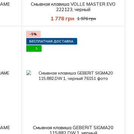
RAME
Смывная клавиша VOLLE MASTER EVO
222123, черный
1 778 грн
1 976 грн
−5%
БЕСПЛАТНАЯ ДОСТАВКА
5
RAME
Смывная клавиша GEBERIT SIGMA20
115.882.DW.1, черный