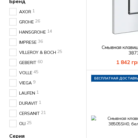
Бренд
1
AXOR
26
GROHE
14
HANSGROHE
36
IMPRESE
Смывная клави
25
VILLEROY & BOCH
387
60
1 842 гр
GEBERIT
45
VOLLE
БЕСПЛАТНАЯ ДОСТАВК
9
VIEGA
1
LAUFEN
1
DURAVIT
21
CERSANIT
25
OLI
Серия