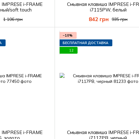
а IMPRESE i-FRAME
Смывная клавиша IMPRESE i-F
ный/soft touch
i7115PW, белый
842 грн
1 106 грн
935 грн
−10%
А
БЕСПЛАТНАЯ ДОСТАВКА
12
а IMPRESE i-FRAME
Смывная клавиша IMPRESE i-F
G, золото
i7117PB, черный