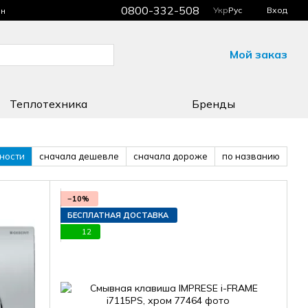
0800-332-508
Укр
Рус
Вход
ин
Мой заказ
Теплотехника
Бренды
ности
сначала дешевле
сначала дороже
по названию
−10%
БЕСПЛАТНАЯ ДОСТАВКА
12