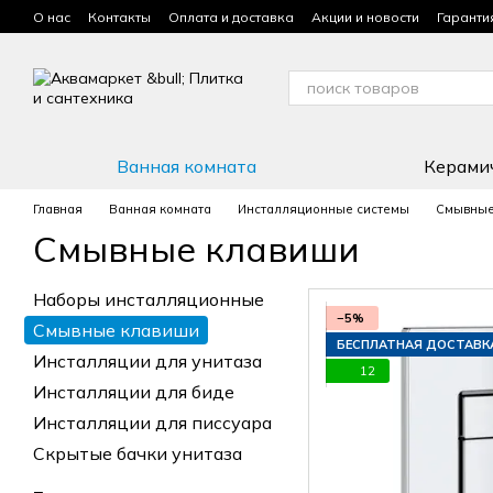
Перейти к основному контенту
О нас
Контакты
Оплата и доставка
Акции и новости
Гаранти
Условия использования сайта
Ванная комната
Керами
Главная
Ванная комната
Инсталляционные системы
Смывные
Смывные клавиши
Наборы инсталляционные
−5%
Смывные клавиши
БЕСПЛАТНАЯ ДОСТАВК
Инсталляции для унитаза
12
Инсталляции для биде
Инсталляции для писсуара
Скрытые бачки унитаза