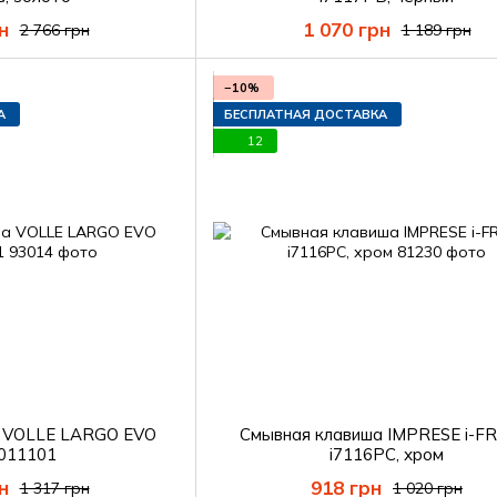
н
1 070 грн
2 766 грн
1 189 грн
−10%
А
БЕСПЛАТНАЯ ДОСТАВКА
12
а VOLLE LARGO EVO
Смывная клавиша IMPRESE i-F
.011101
i7116PC, хром
н
918 грн
1 317 грн
1 020 грн