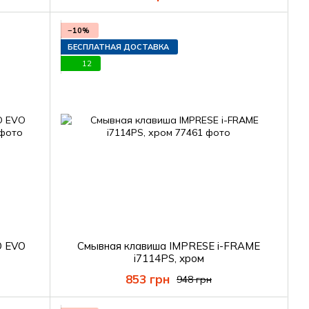
−10%
БЕСПЛАТНАЯ ДОСТАВКА
12
O EVO
Смывная клавиша IMPRESE i-FRAME
i7114PS, хром
853 грн
948 грн