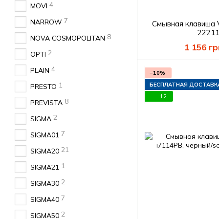
4
MOVI
7
NARROW
Смывная клавиша
22211
8
NOVA COSMOPOLITAN
1 156 гр
2
OPTI
4
PLAIN
−10%
1
БЕСПЛАТНАЯ ДОСТАВК
PRESTO
12
8
PREVISTA
2
SIGMA
7
SIGMA01
21
SIGMA20
1
SIGMA21
2
SIGMA30
7
SIGMA40
2
SIGMA50