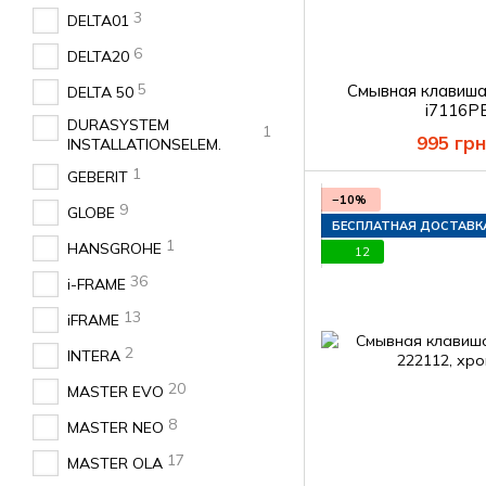
3
DELTA01
6
DELTA20
5
Смывная клавиш
DELTA 50
i7116P
DURASYSTEM
1
995 грн
INSTALLATIONSELEM.
1
GEBERIT
−10%
9
GLOBE
БЕСПЛАТНАЯ ДОСТАВК
1
HANSGROHE
12
36
i-FRAME
13
iFRAME
2
INTERA
20
MASTER EVO
8
MASTER NEO
17
MASTER OLA