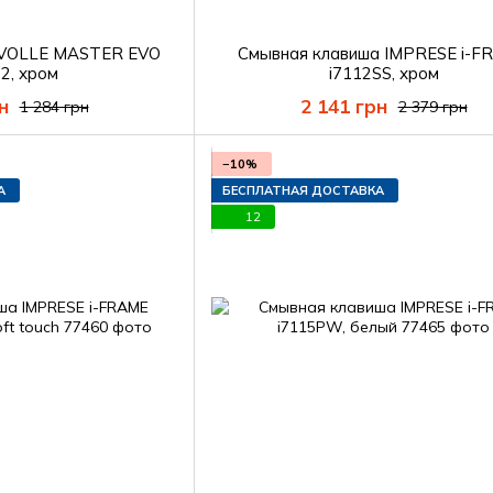
 VOLLE MASTER EVO
Смывная клавиша IMPRESE i-F
2, хром
i7112SS, хром
н
2 141 грн
1 284 грн
2 379 грн
−10%
А
БЕСПЛАТНАЯ ДОСТАВКА
12