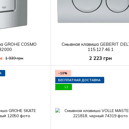
ша GROHE COSMO
Смывная клавиша GEBERIT DE
32000
115.127.46.1
н
2 223 грн
1 939 грн
А
−10%
БЕСПЛАТНАЯ ДОСТАВКА
12