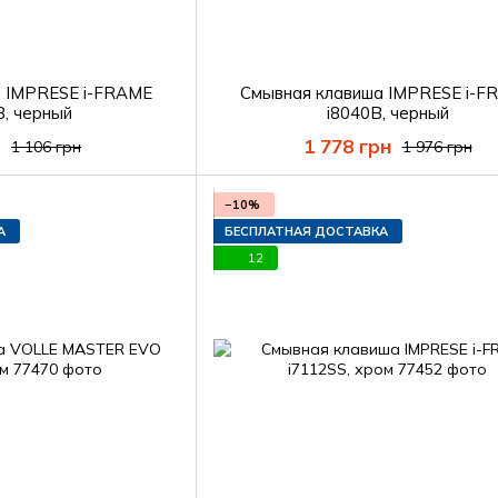
а IMPRESE i-FRAME
Смывная клавиша IMPRESE i-F
B, черный
i8040B, черный
1 778 грн
1 106 грн
1 976 грн
−10%
А
БЕСПЛАТНАЯ ДОСТАВКА
12