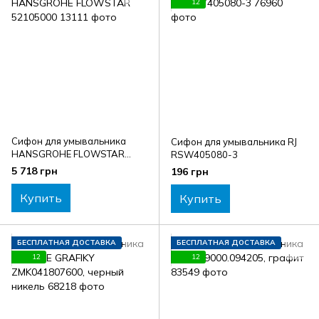
12
Сифон для умывальника
Сифон для умывальника RJ
HANSGROHE FLOWSTAR
RSW405080-3
52105000
5 718 грн
196 грн
Купить
Купить
БЕСПЛАТНАЯ ДОСТАВКА
БЕСПЛАТНАЯ ДОСТАВКА
12
12