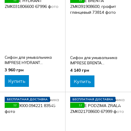
12
12
Сифон для умывальника
Сифон для умывальника
IMPRESE HYDRANT
IMPRESE BRENTA
ZMK031806600
ZMK091908600, графит
3 960 грн
4 140 грн
глянцевый
Купить
Купить
БЕСПЛАТНАЯ ДОСТАВКА
БЕСПЛАТНАЯ ДОСТАВКА
12
12