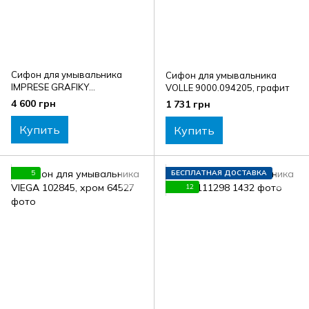
Сифон для умывальника
Сифон для умывальника
IMPRESE GRAFIKY
VOLLE 9000.094205, графит
ZMK041807600, черный
4 600 грн
1 731 грн
никель
Купить
Купить
5
БЕСПЛАТНАЯ ДОСТАВКА
12