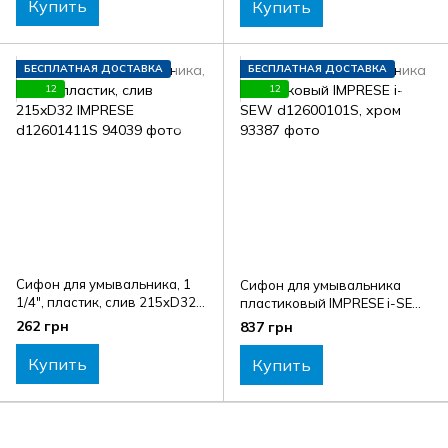
Купить
Купить
БЕСПЛАТНАЯ ДОСТАВКА
БЕСПЛАТНАЯ ДОСТАВКА
12
12
Сифон для умывальника, 1
Сифон для умывальника
1/4", пластик, слив 215xD32
пластиковый IMPRESE i-SEW
IMPRESE d12601411S
d12600101S, хром
262 грн
837 грн
Купить
Купить