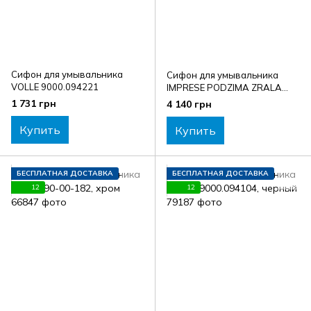
Сифон для умывальника
Сифон для умывальника
VOLLE 9000.094221
IMPRESE PODZIMA ZRALA
ZMK021708600
1 731 грн
4 140 грн
Купить
Купить
БЕСПЛАТНАЯ ДОСТАВКА
БЕСПЛАТНАЯ ДОСТАВКА
12
12