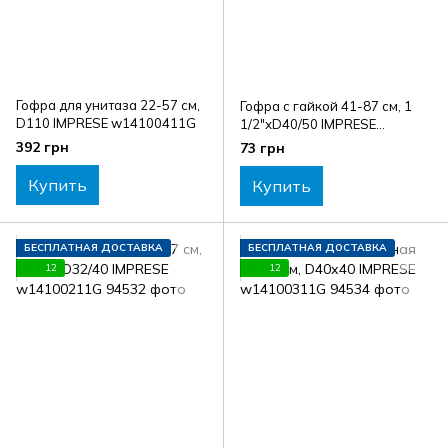
Гофра для унитаза 22-57 см,
Гофра с гайкой 41-87 см, 1
D110 IMPRESE w14100411G
1/2"хD40/50 IMPRESE
w14100111G
392 грн
73 грн
Купить
Купить
БЕСПЛАТНАЯ ДОСТАВКА
БЕСПЛАТНАЯ ДОСТАВКА
12
12