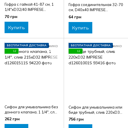
Гофра с гайкой 41-87 см, 1
Гофра соединительная 32-70
1/4"хD32/40 IMPRESE
см, D40х40 IMPRESE
w14100211G
w14100311G
70 грн
64 грн
Купить
Купить
БЕСПЛАТНАЯ ДОСТАВКА
БЕСПЛАТНАЯ ДОСТАВКА
12
12
Сифон для умывальника без
Сифон для умывальника или
донного клапана, 1 1/4", слив
биде трубный, слив 220хD32
215xD32 IMPRESE
IMPRESE d12601001S
262 грн
756 грн
d12601511S