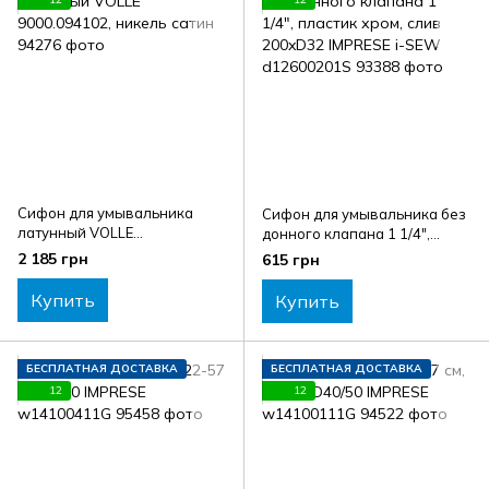
Сифон для умывальника
Сифон для умывальника без
латунный VOLLE
донного клапана 1 1/4",
9000.094102, никель сатин
пластик хром, слив 200xD32
2 185 грн
615 грн
IMPRESE i-SEW d12600201S
Купить
Купить
БЕСПЛАТНАЯ ДОСТАВКА
БЕСПЛАТНАЯ ДОСТАВКА
12
12