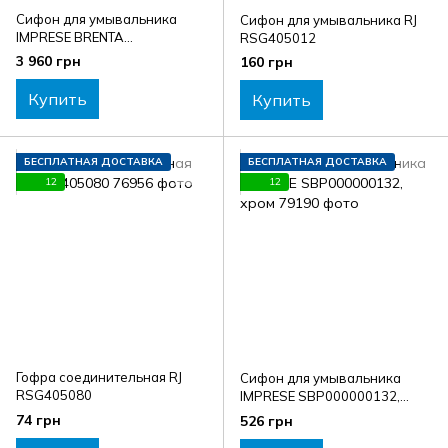
Сифон для умывальника
Сифон для умывальника RJ
IMPRESE BRENTA
RSG405012
ZMK081906600, никель
3 960 грн
160 грн
Купить
Купить
БЕСПЛАТНАЯ ДОСТАВКА
БЕСПЛАТНАЯ ДОСТАВКА
12
12
Гофра соединительная RJ
Сифон для умывальника
RSG405080
IMPRESE SBP000000132,
хром
74 грн
526 грн