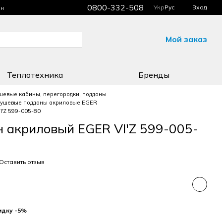
0800-332-508
Укр
Рус
Вход
ин
Мой заказ
Теплотехника
Бренды
шевые кабины, перегородки, поддоны
ушевые поддоны акриловые EGER
'Z 599-005-80
 акриловый EGER VI'Z 599-005-
Оставить отзыв
идку -5%