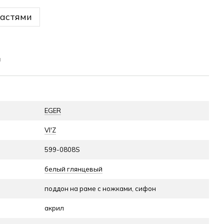
частями
н
EGER
VI'Z
599-0808S
белый глянцевый
поддон на раме с ножками, сифон
акрил