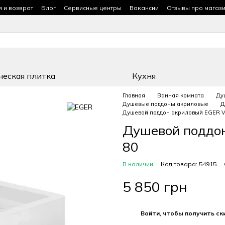
я и возврат
Блог
Сервисные центры
Вакансии
Отзывы про магаз
ческая плитка
Кухня
Главная
Ванная комната
Ду
Душевые поддоны акриловые
Д
Душевой поддон акриловый EGER VI
Душевой поддон
80
В наличии
Код товара: 54915
5 850 грн
%
Войти, чтобы получить ск