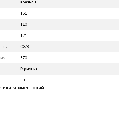
врезной
161
110
121
нгов
G3/8
 мм
370
Германия
60
в или комментарий