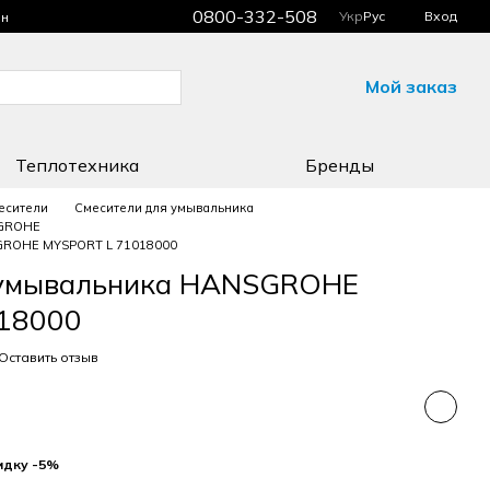
0800-332-508
Укр
Рус
Вход
ин
Мой заказ
Теплотехника
Бренды
есители
Смесители для умывальника
SGROHE
GROHE MYSPORT L 71018000
 умывальника HANSGROHE
18000
Оставить отзыв
идку -5%