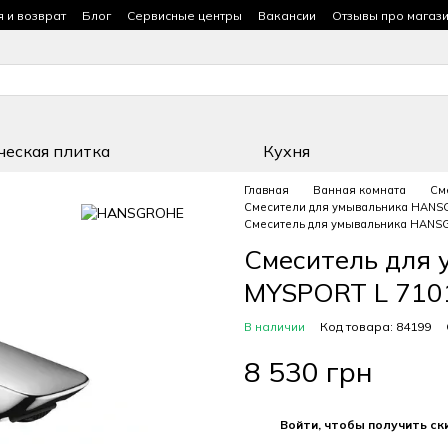
я и возврат
Блог
Сервисные центры
Вакансии
Отзывы про магаз
ческая плитка
Кухня
Главная
Ванная комната
См
Смесители для умывальника HAN
Смеситель для умывальника HANS
Смеситель для
MYSPORT L 710
В наличии
Код товара: 84199
8 530 грн
%
Войти, чтобы получить ск