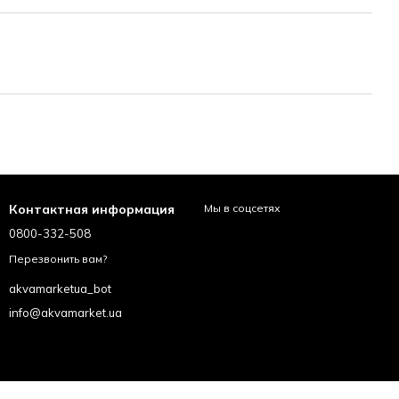
Контактная информация
Мы в соцсетях
0800-332-508
Перезвонить вам?
akvamarketua_bot
info@akvamarket.ua