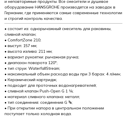
и неповторимые продукты. Все смесители и душевое
оборудование HANSGROHE производятся на заводах в
Германии, где применяются самые современные технологии
и строгий контроль качества.
• состоит из: однорычажный смеситель для раковины,
сливной клапан;
• ComfortZone 210;
• выступ: 157 мм;
• высота излива: 211 мм;
• вариант рукоятки: рычажная ручка;
• диапазон поворота 120°;
• тип струи: WaterfallStream;
• максимальный объем расхода воды при 3 барах: 4 л/мин;
• Керамический картридж;
• подходит для проточных водонагревателей;
• сливной клапан Push-Open G 1 ¼;
• материал сливного клапана: металл;
• тип соединения: соединения G ⅜;
• При открытии напора в центральном положении
поступает только холодная вода.