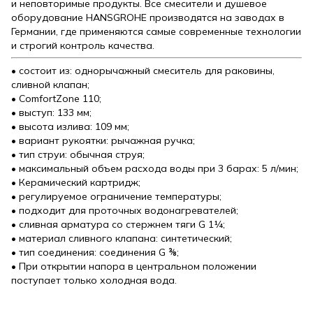
и неповторимые продукты. Все смесители и душевое
оборудование HANSGROHE производятся на заводах в
Германии, где применяются самые современные технологии
и строгий контроль качества.
• состоит из: однорычажный смеситель для раковины,
сливной клапан;
• ComfortZone 110;
• выступ: 133 мм;
• высота излива: 109 мм;
• вариант рукоятки: рычажная ручка;
• тип струи: обычная струя;
• максимальный объем расхода воды при 3 барах: 5 л/мин;
• Керамический картридж;
• регулируемое ограничение температуры;
• подходит для проточных водонагревателей;
• сливная арматура со стержнем тяги G 1¼;
• материал сливного клапана: синтетический;
• тип соединения: соединения G ⅜;
• При открытии напора в центральном положении
поступает только холодная вода.