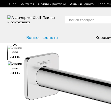
Перейти к основному контенту
О нас
Контакты
Оплата и доставка
Акции и новости
Гаранти
Условия использования сайта
Ванная комната
Керами