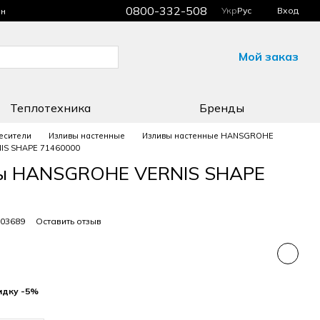
0800-332-508
Укр
Рус
Вход
ин
Мой заказ
Теплотехника
Бренды
есители
Изливы настенные
Изливы настенные HANSGROHE
IS SHAPE 71460000
ны HANSGROHE VERNIS SHAPE
003689
Оставить отзыв
идку -5%