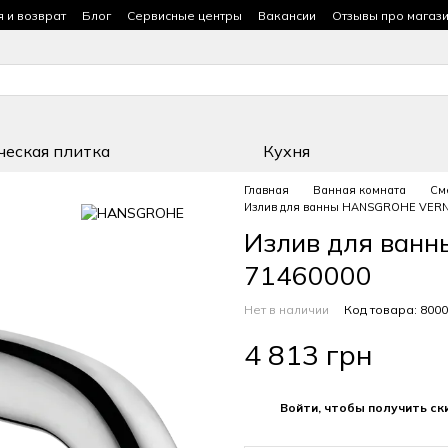
я и возврат
Блог
Сервисные центры
Вакансии
Отзывы про магаз
ческая плитка
Кухня
Главная
Ванная комната
См
Излив для ванны HANSGROHE VERN
Излив для ван
71460000
Нет в наличии
Код товара: 800
4 813 грн
%
Войти, чтобы получить ск