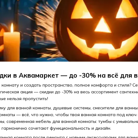
кидки в Аквамаркет — до -30% на всё для 
комнату и создать пространство, полное комфорта и стиля? Сей
гическая акция — скидки до -30% на весь ассортимент сантехн
ые нельзя пропустить!
ику для ванной комнаты, душевые системы, смесители для ванны
омнаты — всё, что нужно, чтобы твоя ванная комната под ключ
ны, современная мебель для ванной комнаты: тумбы с умывальни
 гармонично сочетают функциональность и дизайн.
ванная комната после ремонта с новыми аксессуарами для ванн