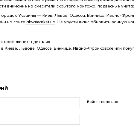
ати внимание на смесители скрытого монтажа, подвесные унит
 городах Украины — Киев, Львов, Одесса, Винница, Ивано-Франк
айн на сайте
akvamarket.ua
. Не упусти шанс обновить ванную ко
который живет в деталях.
 в Киеве, Львове, Одессе, Виннице, Ивано-Франковске
или поку
рий
Войти с помощью