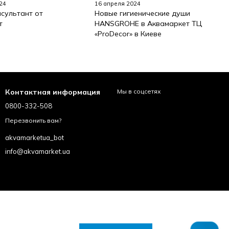
24
16 апреля 2024
сультант от
Новые гигиенические души
т
HANSGROHE в Аквамаркет ТЦ
«ProDecor» в Киеве
Контактная информация
Мы в соцсетях
0800-332-508
Перезвонить вам?
akvamarketua_bot
info@akvamarket.ua