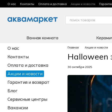
Перейти к основному контенту
О нас
Контакты
Оплата и доставка
Акции и новости
Гаранти
Условия использования сайта
Ванная комната
Керами
О нас
Главная
Акции и новости
Halloween 
Контакты
Оплата и доставка
30 октября 2025
Акции и новости
Гарантия и возврат
Блог
Сервисные центры
Вакансии