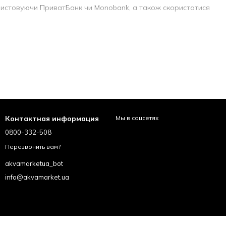
ристовуючи ПриватБанк чи Monobank, а також скористатися
 або ви можете скористатися самовивозом з наших
покупки дісталися до вас оперативно.
і товари. З "Аквамаркетом" ви можете вигідно купити
кваліфікованих продавців. Зробіть вашу ванну кімнату
Контактная информация
Мы в соцсетях
0800-332-508
Перезвонить вам?
akvamarketua_bot
info@akvamarket.ua