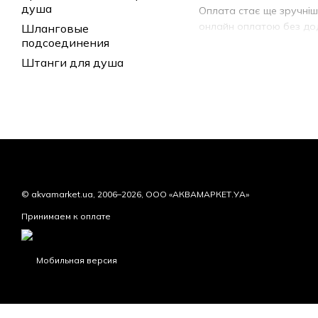
душа
Оплата стає ще зручніш
онлайн оплатою без дод
Шланговые
подсоединения
Ми пропонуємо вам прив
магазинів у Києві, Льв
Штанги для душа
Офіційні поставки санте
сантехніку, отримати п
справжнім косметичним 
© akvamarket.ua, 2006–2026, ООО «АКВАМАРКЕТ.УА»
Принимаем к оплате
Мобильная версия