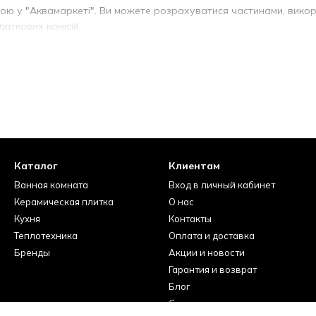
ою у "Аквамаркеті". Ви можете розрахуватися частинами, вико
аткових комісій.
абливі умови доставки: безкоштовну доставку при замовленні,
ові та Одесі. Надаємо швидку доставку Новою поштою, щоб ваші 
хніки з Європи гарантують вам лише оригінальні та високоякісн
рофесійну онлайн консультацію та скористатися досвідом наших 
оазисом разом з "Аквамаркет"!
Каталог
Клиентам
Ванная комната
Вход в личный кабинет
Керамическая плитка
О нас
Кухня
Контакты
Теплотехника
Оплата и доставка
Бренды
Акции и новости
Гарантия и возврат
Блог
Сервисные центры