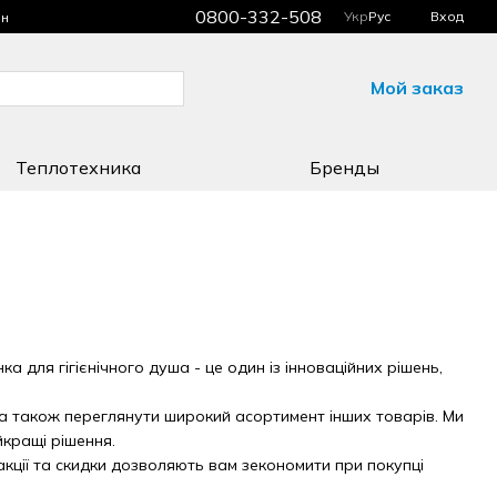
0800-332-508
Укр
Рус
Вход
ин
Мой заказ
Теплотехника
Бренды
а для гігієнічного душа - це один із інноваційних рішень,
 а також переглянути широкий асортимент інших товарів. Ми
кращі рішення.
акції та скидки дозволяють вам зекономити при покупці