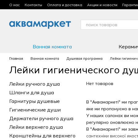
Перейти к основному контенту
О нас
Контакты
Оплата и доставка
Акции и новости
Гаранти
Условия использования сайта
Ванная комната
Керами
Главная
Ванная комната
Душевая программа
Лейки гигиенич
Лейки гигиенического ду
Лейки ручного душа
Нет товаров
Шланги для душа
Гарнитуры душевые
В "Аквамаркеті" ми праг
яке ми пропонуємо в на
Гигиенические души
У наших салонах ви мож
Держатели ручного душа
регулярно оновлюємо на
Лейки верхнего душа
В "Аквамаркеті" ми завж
Кронштейны для верхнего
сантехніки високої якост