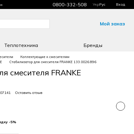
0800-332-508
Укр
Рус
Вход
ин
Мой заказ
Теплотехника
Бренды
есители
Коплектующие к смесителям
KE
Стабилизатор для смесителя FRANKE 133.0026.896
ля смесителя FRANKE
007141
Оставить отзыв
идку -5%