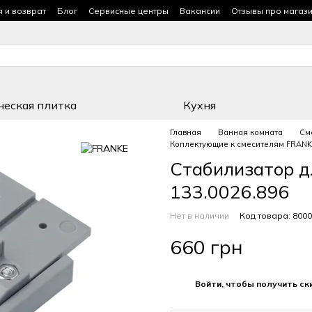
я и возврат
Блог
Сервисные центры
Вакансии
Отзывы про магаз
ческая плитка
Кухня
Главная
Ванная комната
См
Коплектующие к смесителям FRAN
Стабилизатор д
133.0026.896
Нет в наличии
Код товара: 800
660 грн
%
Войти, чтобы получить ск